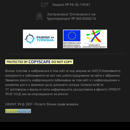
Лиценз № РК-01-74587
Застраховка "Отговорност на
Туроператора" № 0650000276
Всички текстове и изображения в този сайт са под закрила на ЗАПСП.Използването,
копирането и публикуването на част или цялото съдържание на сайта е забранено.
Уважаеми клиенти, информацията публикувана на този сайт е с информационна и
рекламна цел и е възможно да са допуснати грешки. Съгласно чл.80 от
ЗТ достоверна и вярна се счита информацията, предоставена в офисите ОРИЕНТ
99 БГ ООД или на оторизираните ни агенти!
ORIENT 99 © 2007 - Present. Всички права запазени