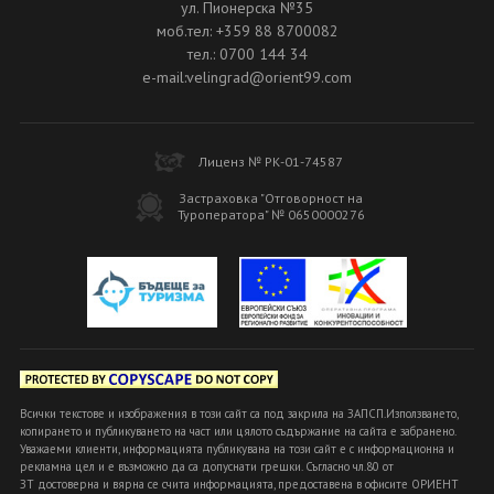
ул. Пионерска №35
моб.тел: +359 88 8700082
тел.: 0700 144 34
e-mail:velingrad@orient99.com
Лиценз № РК-01-74587
Застраховка "Отговорност на
Туроператора" № 0650000276
Всички текстове и изображения в този сайт са под закрила на ЗАПСП.Използването,
копирането и публикуването на част или цялото съдържание на сайта е забранено.
Уважаеми клиенти, информацията публикувана на този сайт е с информационна и
рекламна цел и е възможно да са допуснати грешки. Съгласно чл.80 от
ЗТ достоверна и вярна се счита информацията, предоставена в офисите ОРИЕНТ