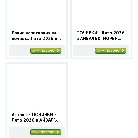
ОЩЕ
ЗА НАС
КОНТАКТИ
ФИРМЕНИ ДОКУМЕНТИ
Ранни записвания за
ПОЧИВКИ - Лято 2026
почивка Лято 2026 в
в АЙВАЛЪК, ЙОРЕН
0700 144 34
Запитване
АЙВАЛЪК, Турция - 7
Турция - 7 нощувки -
нощувки с автобус
автобусна програма
виж повече
виж повече
ПОСЛЕДВАЙТЕ НИ
Artemis - ПОЧИВКИ -
Лято 2026 в АЙВАЛЪК,
ЙОРЕН Турция -7
нощувки -автобусна
виж повече
програма - Orient 99