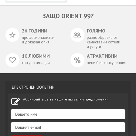
ЗАЩО ORIENT 99?
26 ГОДИНИ
ГОЛЯМО
професионализъм
разнообразие от
и доказан опит
качествени хотели
и услуги
10 ЛЮБИМИ
АТРАКТИВНИ
топ дестинации
цени без конкуренция
ЕЛЕКТРОНЕН БЮЛЕТИН
Абонирайте се за нашите актуални предложения