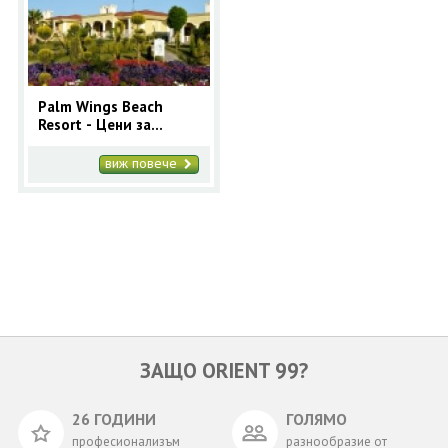
ОЩЕ
ЗА НАС
КОНТАКТИ
ФИРМЕНИ ДОКУМЕНТИ
Palm Wings Beach
Resort - Цени за
0700 144 34
Запитване
Майски празници в
Дидим
виж повече
ПОСЛЕДВАЙТЕ НИ
ЗАЩО ORIENT 99?
26 ГОДИНИ
ГОЛЯМО
професионализъм
разнообразие от