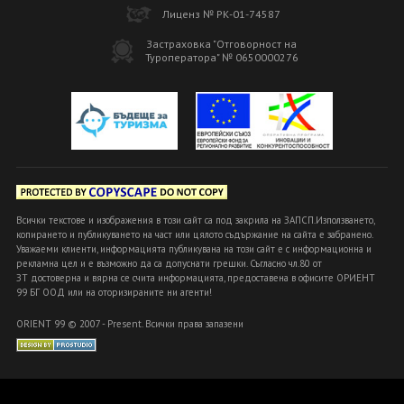
Лиценз № РК-01-74587
Застраховка "Отговорност на
Туроператора" № 0650000276
Всички текстове и изображения в този сайт са под закрила на ЗАПСП.Използването,
копирането и публикуването на част или цялото съдържание на сайта е забранено.
Уважаеми клиенти, информацията публикувана на този сайт е с информационна и
рекламна цел и е възможно да са допуснати грешки. Съгласно чл.80 от
ЗТ достоверна и вярна се счита информацията, предоставена в офисите ОРИЕНТ
99 БГ ООД или на оторизираните ни агенти!
ORIENT 99 © 2007 - Present. Всички права запазени