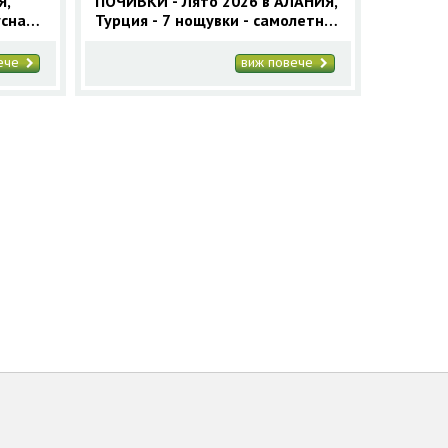
Я,
ПОЧИВКИ - Лято 2026 в АЛАНИЯ,
усна
Турция - 7 нощувки - самолетна
програма
вече
виж повече