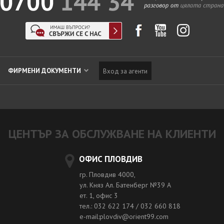
ФИРМЕНИ ДОКУМЕНТИ
Вход за агенти
ЦЕНТЪР ЗА ОБСЛУЖВАНЕ НА КЛИЕНТИ
ОФИС ПЛОВДИВ
гр. Пловдив 4000,
ул. Княз Ал. Батенберг №39 A
ет. 1, офис 3
тел.: 032 622 174 / 032 660 818
e-mail:plovdiv@orient99.com