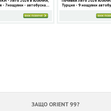
КИ - Лято 2026 в АЛАНИЯ,
Почивки Лято 2026 АЛАНИ
я - 7нощувки - автобусна
Турция - 9 нощувки автоб
ама от София и Пловдив
програма
виж повече
виж по
ЗАЩО ORIENT 99?