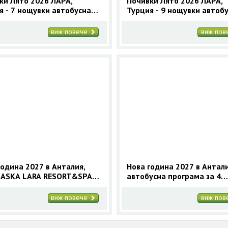
ки Лято 2026 ЛАРА,
Почивки Лято 2026 ЛАРА,
я - 7 нощувки автобусна
Турция - 9 нощувки автоб
ама
програма
виж повече
виж по
година 2027 в Анталия,
Нова година 2027 в Антали
 ASKA LARA RESORT&SPA
автобусна програма за 4
втобус
нощувки
виж повече
виж по