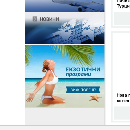
Почив
Турци
прогр
Нова 
хотел
5* - а