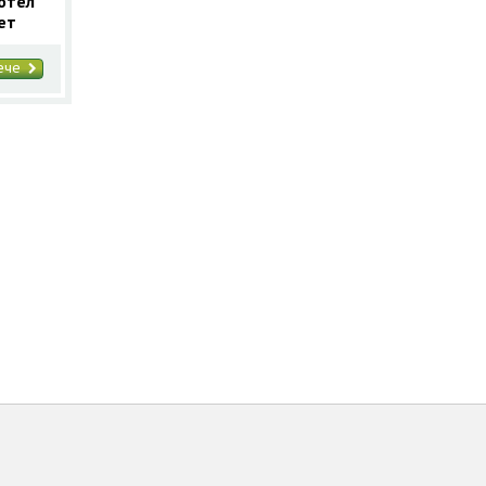
хотел
ет
вече