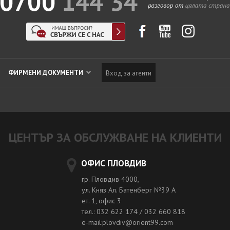
ФИРМЕНИ ДОКУМЕНТИ
Вход за агенти
ЦЕНТЪР ЗА ОБСЛУЖВАНЕ НА КЛИЕНТИ
ОФИС ПЛОВДИВ
гр. Пловдив 4000,
ул. Княз Ал. Батенберг №39 A
ет. 1, офис 3
тел.: 032 622 174 / 032 660 818
e-mail:plovdiv@orient99.com