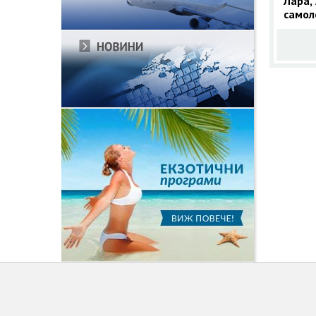
Лара, 
самол