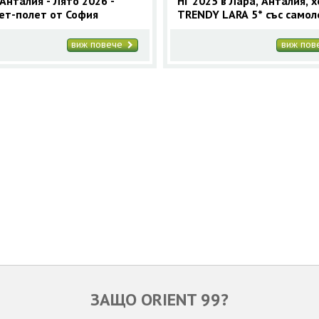
Анталия - Лято 2026 -
НГ 2025 в Лара, Анталия, 
ет-полет от София
TRENDY LARA 5* със самол
виж повече
виж по
ЗАЩО ORIENT 99?