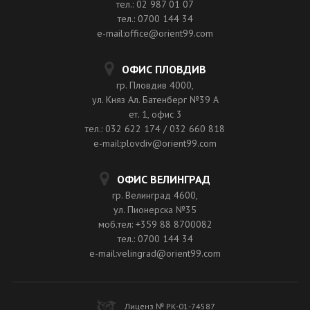
тел.: 02 987 01 07
тел.: 0700 144 34
e-mail:office@orient99.com
ОФИС ПЛОВДИВ
гр. Пловдив 4000,
ул. Княз Ал. Батенберг №39 A
ет. 1, офис 3
тел.: 032 622 174 / 032 660 818
e-mail:plovdiv@orient99.com
ОФИС ВЕЛИНГРАД
гр. Велинград 4600,
ул. Пионерска №35
моб.тел: +359 88 8700082
тел.: 0700 144 34
e-mail:velingrad@orient99.com
Лиценз № РК-01-74587