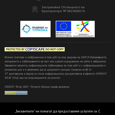
Застраховка "Отговорност на
Туроператора" № 0650000276
Всички текстове и изображения в този сайт са под закрила на ЗАПСП.Използването,
копирането и публикуването на част или цялото съдържание на сайта е забранено.
Уважаеми клиенти, информацията публикувана на този сайт е с информационна и
рекламна цел и е възможно да са допуснати грешки. Съгласно чл.80 от
ЗТ достоверна и вярна се счита информацията, предоставена в офисите ОРИЕНТ
99 БГ ООД или на оторизираните ни агенти!
ORIENT 99 © 2007 - Present. Всички права запазени
„Бисквитките“ ни помагат да предоставяме услугите си. С