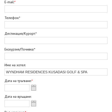
ОЩЕ
E-mail:
*
ЗА НАС
КОНТАКТИ
ФИРМЕНИ ДОКУМЕНТИ
Телефон:*
0700 144 34
Запитване
Дестинация/Курорт:*
ПОСЛЕДВАЙТЕ НИ
Екскурзия/Почивка:*
Име на хотел:
Дата на тръгване:
*
Дата на връщане: