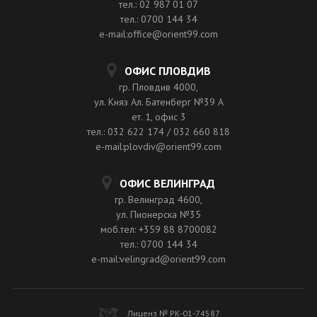
тел.: 02 987 01 07
тел.: 0700 144 34
e-mail:office@orient99.com
ОФИС ПЛОВДИВ
гр. Пловдив 4000,
ул. Княз Ал. Батенберг №39 A
ет. 1, офис 3
тел.: 032 622 174 / 032 660 818
e-mail:plovdiv@orient99.com
ОФИС ВЕЛИНГРАД
гр. Велинград 4600,
ул. Пионерска №35
моб.тел: +359 88 8700082
тел.: 0700 144 34
e-mail:velingrad@orient99.com
Лиценз № РК-01-74587