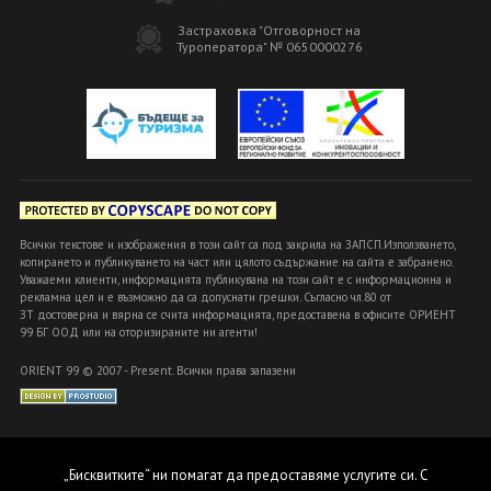
Застраховка "Отговорност на
Туроператора" № 0650000276
Всички текстове и изображения в този сайт са под закрила на ЗАПСП.Използването,
копирането и публикуването на част или цялото съдържание на сайта е забранено.
Уважаеми клиенти, информацията публикувана на този сайт е с информационна и
рекламна цел и е възможно да са допуснати грешки. Съгласно чл.80 от
ЗТ достоверна и вярна се счита информацията, предоставена в офисите ОРИЕНТ
99 БГ ООД или на оторизираните ни агенти!
ORIENT 99 © 2007 - Present. Всички права запазени
„Бисквитките“ ни помагат да предоставяме услугите си. С