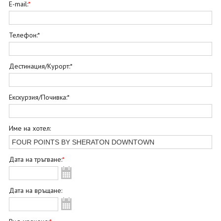
ОЩЕ
E-mail:
*
ЗА НАС
КОНТАКТИ
ФИРМЕНИ ДОКУМЕНТИ
Телефон:*
0700 144 34
Запитване
Дестинация/Курорт:*
ПОСЛЕДВАЙТЕ НИ
Екскурзия/Почивка:*
Име на хотел:
Дата на тръгване:
*
Дата на връщане: