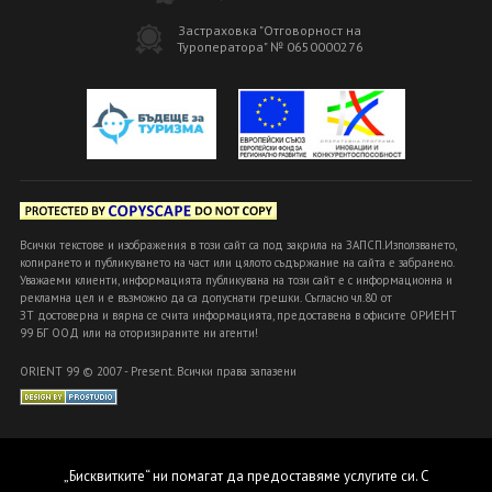
Застраховка "Отговорност на
Туроператора" № 0650000276
Всички текстове и изображения в този сайт са под закрила на ЗАПСП.Използването,
копирането и публикуването на част или цялото съдържание на сайта е забранено.
Уважаеми клиенти, информацията публикувана на този сайт е с информационна и
рекламна цел и е възможно да са допуснати грешки. Съгласно чл.80 от
ЗТ достоверна и вярна се счита информацията, предоставена в офисите ОРИЕНТ
99 БГ ООД или на оторизираните ни агенти!
ORIENT 99 © 2007 - Present. Всички права запазени
„Бисквитките“ ни помагат да предоставяме услугите си. С