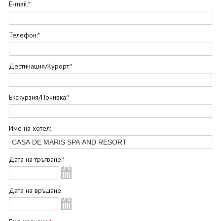
ОЩЕ
E-mail:
*
ЗА НАС
КОНТАКТИ
ФИРМЕНИ ДОКУМЕНТИ
Телефон:*
0700 144 34
Запитване
Дестинация/Курорт:*
ПОСЛЕДВАЙТЕ НИ
Екскурзия/Почивка:*
Име на хотел:
Дата на тръгване:
*
Дата на връщане: