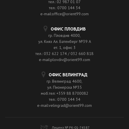
тел.: 02 987 01 07
тел.: 0700 144 34
e-mail:office@orient99.com
ОФИС ПЛОВДИВ
гр. Пловдив 4000,
ул. Княз Ал. Батенберг №39 A
ет. 1, офис 3
тел.: 032 622 174 / 032 660 818
e-mail:plovdiv@orient99.com
ОФИС ВЕЛИНГРАД
гр. Велинград 4600,
ул. Пионерска №35
моб.тел: +359 88 8700082
тел.: 0700 144 34
e-mail:velingrad@orient99.com
Лиценз № РК-01-74587