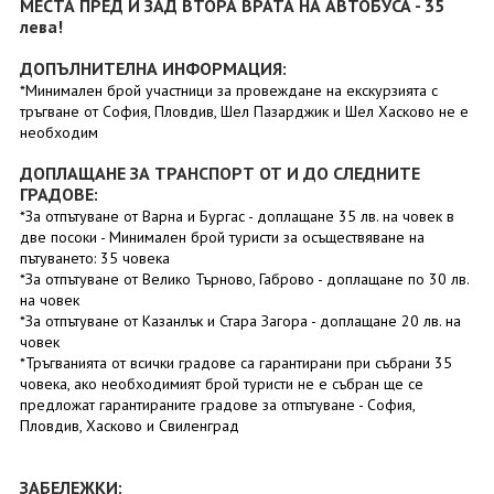
МЕСТА ПРЕД И ЗАД ВТОРА ВРАТА НА АВТОБУСА - 35
лева!
ДОПЪЛНИТЕЛНА ИНФОРМАЦИЯ:
*Минимален брой участници за провеждане на екскурзията с
тръгване от София, Пловдив, Шел Пазарджик и Шел Хасково не е
необходим
ДОПЛАЩАНЕ ЗА ТРАНСПОРТ ОТ И ДО СЛЕДНИТЕ
ГРАДОВЕ:
*За отпътуване от Варна и Бургас - доплащане 35 лв. на човек в
две посоки - Mинимален брой туристи за осъществяване на
пътуването: 35 човека
*За отпътуване от Велико Търново, Габрово - доплащане по 30 лв.
на човек
*За отпътуване от Казанлък и Стара Загора - доплащане 20 лв. на
човек
*Тръгванията от всички градове са гарантирани при събрани 35
човека, ако необходимият брой туристи не е събран ще се
предложат гарантираните градове за отпътуване - София,
Пловдив, Хасково и Свиленград
ЗАБЕЛЕЖКИ: