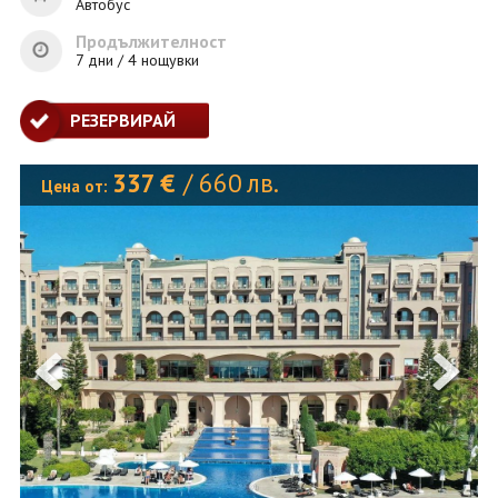
ОЩЕ
Автобус
Продължителност
ЗА НАС
КОНТАКТИ
7 дни / 4 нощувки
ФИРМЕНИ ДОКУМЕНТИ
РЕЗЕРВИРАЙ
0700 144 34
Запитване
337
€
/
660
лв.
Цена от:
ПОСЛЕДВАЙТЕ НИ