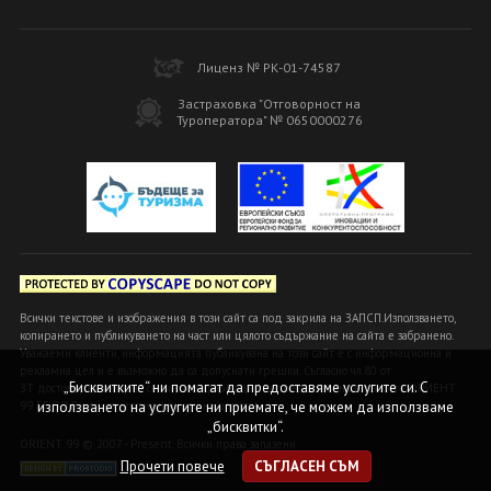
Лиценз № РК-01-74587
Застраховка "Отговорност на
Туроператора" № 0650000276
Всички текстове и изображения в този сайт са под закрила на ЗАПСП.Използването,
копирането и публикуването на част или цялото съдържание на сайта е забранено.
Уважаеми клиенти, информацията публикувана на този сайт е с информационна и
рекламна цел и е възможно да са допуснати грешки. Съгласно чл.80 от
„Бисквитките“ ни помагат да предоставяме услугите си. С
ЗТ достоверна и вярна се счита информацията, предоставена в офисите ОРИЕНТ
99 БГ ООД или на оторизираните ни агенти!
използването на услугите ни приемате, че можем да използваме
„бисквитки“.
ORIENT 99 © 2007 - Present. Всички права запазени
Прочети повече
СЪГЛАСЕН СЪМ