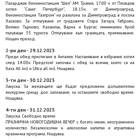
Пазарджик бензиностанция "Шел" АМ Тракия, 17.00 ч от Пловдив
хотел “Санкт Петербург”, 18.15ч. от Димитровград,
бензиностанция "Газпром" на разклона за Димитровград в посока
Хасково. За отпътуване от градовете Стара Загора, Габрово,
Велико Търново, Казанлък, Варна и Бургас минимален брой
пътуващи 35 туриста. Отпътуване към границата, преминаване.
Нощен преход.
2-ри ден - 29.12.2023
Преди обед пристигане в Анталия. Настаняване в избрания хотел
след 14.00ч. Предстоят започва с обяд за всички, които са на
база All incl и Ultra all incl. Нощувка.
3-ти ден - 30.12.2023
Закуска. За желаещите ще бъдат предложени допълнителни
екскурзии срещу доп. заплакане, за останалите свободно време.
Нощувка.
4-ти ден - 31.12.2023
Закуска. Свободно време.
ПРАЗНИЧНА НОВОГОДИШНА ВЕЧЕР с богато меню, неограничено
количество безалкохолни и алкохолни напитки и атрактивна
празнична програма. Нощувка.