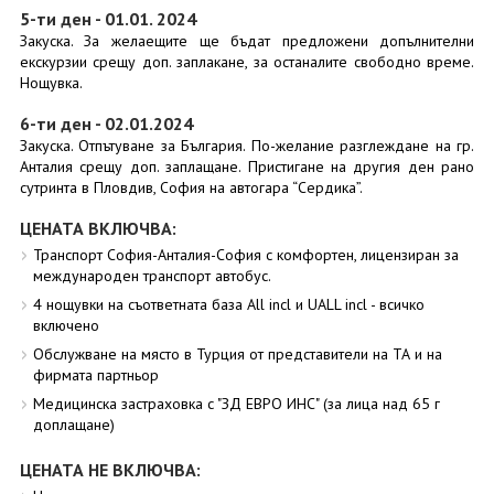
5-ти ден - 01.01. 2024
Закуска. За желаещите ще бъдат предложени допълнителни
екскурзии срещу доп. заплакане, за останалите свободно време.
Нощувка.
6-ти ден - 02.01.2024
Закуска. Отпътуване за България. По-желание разглеждане на гр.
Анталия срещу доп. заплащане. Пристигане на другия ден рано
сутринта в Пловдив, София на автогара “Сердика”.
ЦЕНАТА ВКЛЮЧВА:
Транспорт София-Анталия-София с комфортен, лицензиран за
международен транспорт автобус.
4 нощувки на съответната база All incl и UALL incl - всичко
включено
Обслужване на място в Турция от представители на ТА и на
фирмата партньор
Медицинска застраховка с "ЗД ЕВРО ИНС" (за лица над 65 г
доплащане)
ЦЕНАТА НЕ ВКЛЮЧВА: