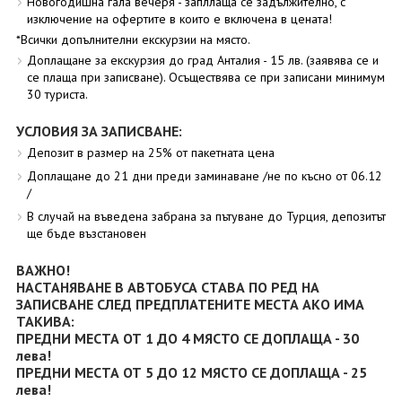
Новогодишна гала вечеря - запллаща се задължително, с
изключение на офертите в които е включена в цената!
*Всички допълнителни екскурзии на място.
Доплащане за екскурзия до град Анталия - 15 лв. (заявява се и
се плаща при записване). Осъществява се при записани минимум
30 туриста.
УСЛОВИЯ ЗА ЗАПИСВАНЕ:
Депозит в размер на 25% от пакетната цена
Доплащане до 21 дни преди заминаване /не по късно от 06.12
/
В случай на въведена забрана за пътуване до Турция, депозитът
ще бъде възстановен
ВАЖНО!
НАСТАНЯВАНЕ В АВТОБУСА СТАВА ПО РЕД НА
ЗАПИСВАНЕ СЛЕД ПРЕДПЛАТЕНИТЕ МЕСТА АКО ИМА
ТАКИВА:
ПРЕДНИ МЕСТА ОТ 1 ДО 4 МЯСТО СЕ ДОПЛАЩА - 30
лева!
ПРЕДНИ МЕСТА ОТ 5 ДО 12 МЯСТО СЕ ДОПЛАЩА - 25
лева!