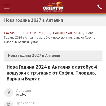
Нова година 2027 в Анталия
Проверка на
Вход за агенти
резервация
Начало
ПОЧИВКИ В ТУРЦИЯ
Почивки в АНТАЛИЯ
Нова
РАННИ ЗАПИСВАНИЯ ТУРЦИЯ
Година 2024 в Анталия с автобус 4 нощувки с тръгване от София,
Пловдив, Варна и Бургас
НОВА ГОДИНА ТУРЦИЯ
НОВА ГОДИНА
Нова година 2027 в Анталия
ПОЧИВКИ
Нова Година 2024 в Анталия с автобус 4
нощувки с тръгване от София, Пловдив,
КРУИЗИ
Варна и Бургас
ЕКЗОТИКА
Локация
ЕКСКУРЗИИ
Antalya
Транспорт