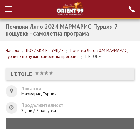
Почивки Лято 2024 МАРМАРИС, Турция 7
Проверка на
Вход за агенти
резервация
нощувки - самолетна програма
РАННИ ЗАПИСВАНИЯ ТУРЦИЯ
Начало
ПОЧИВКИ В ТУРЦИЯ
Почивки Лято 2024 МАРМАРИС,
Турция 7 нощувки - самолетна програма
L`ETOILE
НОВА ГОДИНА ТУРЦИЯ
НОВА ГОДИНА
L`ETOILE
ПОЧИВКИ
Локация
Мармарис, Турция
КРУИЗИ
Продължителност
ЕКЗОТИКА
8 дни / 7 нощувки
ЕКСКУРЗИИ