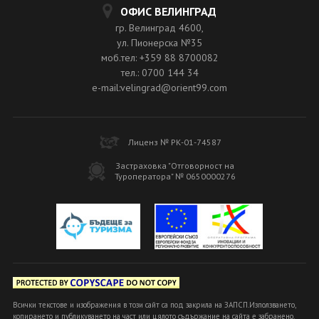
ОФИС ВЕЛИНГРАД
гр. Велинград 4600,
ул. Пионерска №35
моб.тел: +359 88 8700082
тел.: 0700 144 34
e-mail:velingrad@orient99.com
Лиценз № РК-01-74587
Застраховка "Отговорност на
Туроператора" № 0650000276
Всички текстове и изображения в този сайт са под закрила на ЗАПСП.Използването,
копирането и публикуването на част или цялото съдържание на сайта е забранено.