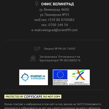
ОФИС ВЕЛИНГРАД
гр. Велинград 4600,
ул. Пионерска №35
моб.тел: +359 88 8700082
тел.: 0700 144 34
e-mail:velingrad@orient99.com
Лиценз № РК-01-74587
Застраховка "Отговорност на
Туроператора" № 0650000276
Всички текстове и изображения в този сайт са под закрила на ЗАПСП.Използването,
копирането и публикуването на част или цялото съдържание на сайта е забранено.