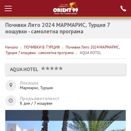
Почивки Лято 2024 МАРМАРИС, Турция 7
Проверка на
Вход за агенти
резервация
нощувки - самолетна програма
РАННИ ЗАПИСВАНИЯ ТУРЦИЯ
Начало
ПОЧИВКИ В ТУРЦИЯ
Почивки Лято 2024 МАРМАРИС,
Турция 7 нощувки - самолетна програма
AQUA HOTEL
НОВА ГОДИНА ТУРЦИЯ
НОВА ГОДИНА
AQUA HOTEL
ПОЧИВКИ
Локация
Мармарис, Турция
КРУИЗИ
Продължителност
ЕКЗОТИКА
8 дни / 7 нощувки
ЕКСКУРЗИИ