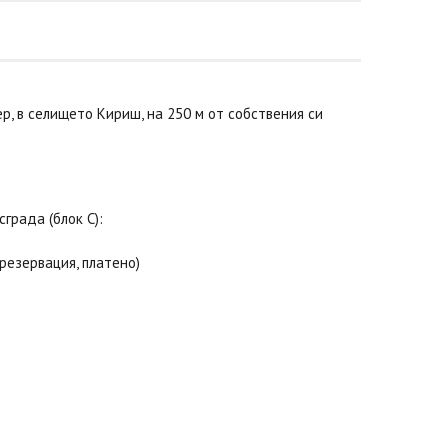
мер, в селището Кириш, на 250 м от собствения си
града (блок C):
резервация, платено)