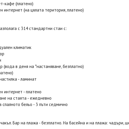
т-кафе (платено)
н интернет (на цялата територия, платено)
азполага с 314 стандартни стаи с:
дуален климатик
ор
н
р (вода в деня на *настаняване, безплатно)
латено)
настилка - ламинат
н интернет - платено
ане на стаята - ежедневно
а спалното бельо - 3 пъти седмично
 чакъл. Бар на плажа - безплатно. На басейна и на плажа: чадъри, ш