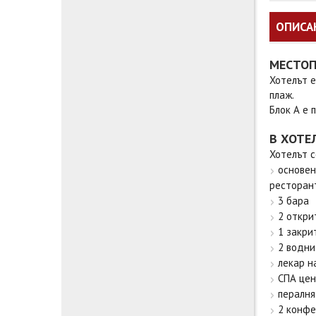
ОПИСА
МЕСТО
Хотелът е
плаж.
Блок А е 
В ХОТЕ
Хотелът с
основен
ресторант
3 бара
2 откри
1 закри
2 водни
лекар н
СПА це
пералня
2 конфе