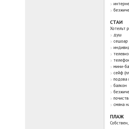
интерне
безжиче
СТАИ
Хотелът р
душ
сешоар
индиви
телевиз
телефо
мини-ба
сейф (п
подова 
балкон
безжиче
почиств
смяна н
ПЛАЖ
Собствен,