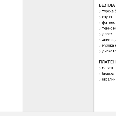
БЕЗПЛА
турска 
сауна
фитнес
тенис н
дартс
анимаци
музика 
дискоте
ПЛАТЕН
масаж
билярд
игрални