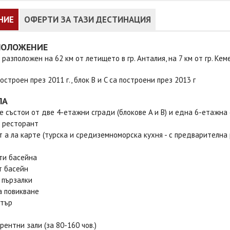
НИЕ
ОФЕРТИ ЗА ТАЗИ ДЕСТИНАЦИЯ
ПОЛОЖЕНИЕ
 разположен на 62 км от летището в гр. Анталия, на 7 км от гр. Ке
построен през 2011 г., блок B и C са построени през 2013 г
ЛА
е състои от две 4-етажни сгради (блокове A и B) и една 6-етажна с
 ресторант
 а ла карте (турска и средиземноморска кухня - с предварителна 
ти басейна
т басейн
 пързалки
а повикване
нтър
рентни зали (за 80-160 чов.)