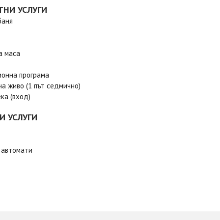
ТНИ УСЛУГИ
баня
а маса
онна програма
на живо (1 път седмично)
ка (вход)
И УСЛУГИ
 автомати