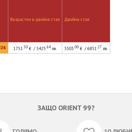
Възрастен в двойна стая
Двойна стая
.50
.64
.00
.27
026
1751
€ / 3425
лв.
3503
€ / 6851
лв.
ЗАЩО ORIENT 99?
ГОЛЯМО
10 ЛЮБИ