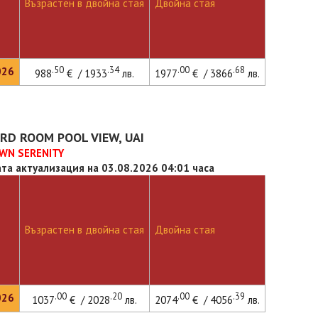
Възрастен в двойна стая
Двойна стая
.50
.34
.00
.68
026
988
€ / 1933
лв.
1977
€ / 3866
лв.
RD ROOM POOL VIEW, UAI
WN SERENITY
та актуализация на 03.08.2026 04:01 часа
Възрастен в двойна стая
Двойна стая
.00
.20
.00
.39
026
1037
€ / 2028
лв.
2074
€ / 4056
лв.