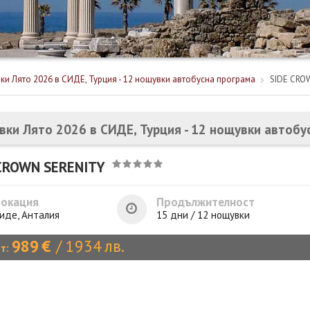
ки Лято 2026 в СИДЕ, Турция - 12 нощувки автобусна програма
SIDE CRO
вки Лято 2026 в СИДЕ, Турция - 12 нощувки автобу
CROWN SERENITY
Локация
Продължителност
иде, Анталия
15 дни / 12 нощувки
989
€
/
1934
лв.
от: