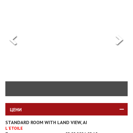
ОЩЕ
ЗА НАС
КОНТАКТИ
ФИРМЕНИ ДОКУМЕНТИ
0700 144 34
Запитване
ПОСЛЕДВАЙТЕ НИ
ЦЕНИ
STANDARD ROOM WITH LAND VIEW, AI
L`ETOILE