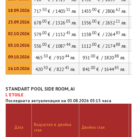
.50
.31
.00
.62
18.09.2026
717
€ / 1403
лв.
1435
€ / 2806
лв.
19
.00
.05
.00
.11
25.09.2026
678
€ / 1326
лв.
1356
€ / 2652
лв.
18
.00
.43
.00
.85
02.10.2026
579
€ / 1132
лв.
1158
€ / 2264
лв.
15
.00
.44
.00
.88
05.10.2026
556
€ / 1087
лв.
1112
€ / 2174
лв.
15
.50
.44
.00
.88
09.10.2026
465
€ / 910
лв.
931
€ / 1820
лв.
12
.50
.43
.00
.85
16.10.2026
420
€ / 822
лв.
841
€ / 1644
лв.
11
STANDART POOL SIDE ROOM, AI
L`ETOILE
Последната актуализация на 03.08.2026 03:15 часа
Възрастен в двойна
Дв
Дата
Двойна стая
стая
ле