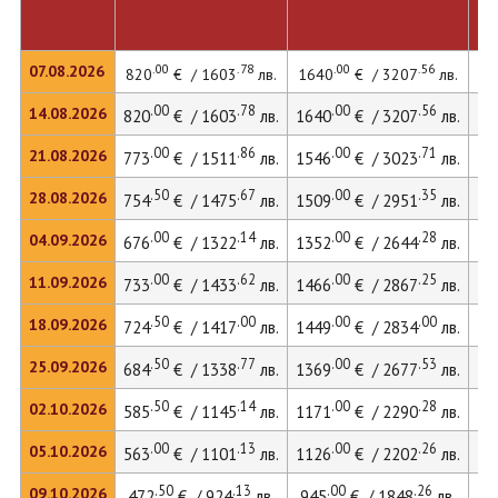
.00
.78
.00
.56
07.08.2026
820
€ / 1603
лв.
1640
€ / 3207
лв.
22
.00
.78
.00
.56
14.08.2026
820
€ / 1603
лв.
1640
€ / 3207
лв.
22
.00
.86
.00
.71
21.08.2026
773
€ / 1511
лв.
1546
€ / 3023
лв.
21
.50
.67
.00
.35
28.08.2026
754
€ / 1475
лв.
1509
€ / 2951
лв.
20
.00
.14
.00
.28
04.09.2026
676
€ / 1322
лв.
1352
€ / 2644
лв.
20
.00
.62
.00
.25
11.09.2026
733
€ / 1433
лв.
1466
€ / 2867
лв.
20
.50
.00
.00
.00
18.09.2026
724
€ / 1417
лв.
1449
€ / 2834
лв.
19
.50
.77
.00
.53
25.09.2026
684
€ / 1338
лв.
1369
€ / 2677
лв.
18
.50
.14
.00
.28
02.10.2026
585
€ / 1145
лв.
1171
€ / 2290
лв.
16
.00
.13
.00
.26
05.10.2026
563
€ / 1101
лв.
1126
€ / 2202
лв.
15
.50
.13
.00
.26
09.10.2026
472
€ / 924
лв.
945
€ / 1848
лв.
13