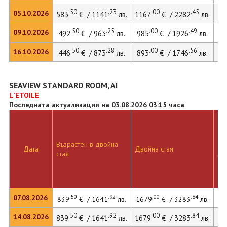
.50
.23
.00
.45
05.10.2026
583
€ / 1141
лв.
1167
€ / 2282
лв.
16
.50
.25
.00
.49
09.10.2026
492
€ / 963
лв.
985
€ / 1926
лв.
13
.50
.28
.00
.56
16.10.2026
446
€ / 873
лв.
893
€ / 1746
лв.
12
SEAVIEW STANDARD ROOM, AI
L`ETOILE
Последната актуализация на 03.08.2026 03:15 часа
Възрастен в двойна
Дв
Дата
Двойна стая
стая
ле
.50
.92
.00
.84
07.08.2026
839
€ / 1641
лв.
1679
€ / 3283
лв.
22
.50
.92
.00
.84
14.08.2026
839
€ / 1641
лв.
1679
€ / 3283
лв.
22