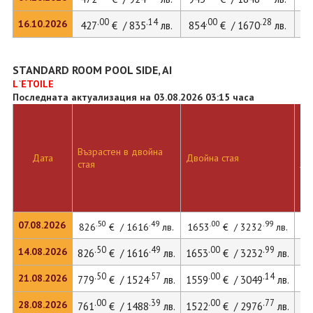
.00
.14
.00
.28
16.10.2026
427
€ / 835
лв.
854
€ / 1670
лв.
11
STANDARD ROOM POOL SIDE, AI
L`ETOILE
Последната актуализация на 03.08.2026 03:15 часа
Възрастен в двойна
Дв
Дата
Двойна стая
стая
ле
.50
.49
.00
.99
07.08.2026
826
€ / 1616
лв.
1653
€ / 3232
лв.
22
.50
.49
.00
.99
14.08.2026
826
€ / 1616
лв.
1653
€ / 3232
лв.
22
.50
.57
.00
.14
21.08.2026
779
€ / 1524
лв.
1559
€ / 3049
лв.
21
.00
.39
.00
.77
28.08.2026
761
€ / 1488
лв.
1522
€ / 2976
лв.
20