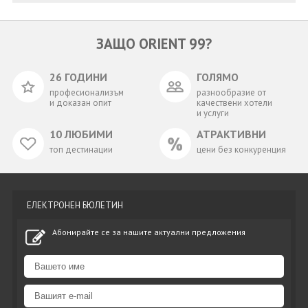
ЗАЩО ORIENT 99?
26 ГОДИНИ
ГОЛЯМО
професионализъм
разнообразие от
и доказан опит
качествени хотели
и услуги
10 ЛЮБИМИ
АТРАКТИВНИ
топ дестинации
цени без конкуренция
ЕЛЕКТРОНЕН БЮЛЕТИН
Абонирайте се за нашите актуални предложения