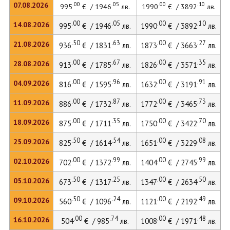
.00
.05
.00
.10
07.08.2026
995
€ / 1946
лв.
1990
€ / 3892
лв.
.00
.05
.00
.10
14.08.2026
995
€ / 1946
лв.
1990
€ / 3892
лв.
.50
.63
.00
.27
21.08.2026
936
€ / 1831
лв.
1873
€ / 3663
лв.
.00
.67
.00
.35
28.08.2026
913
€ / 1785
лв.
1826
€ / 3571
лв.
.00
.96
.00
.91
04.09.2026
816
€ / 1595
лв.
1632
€ / 3191
лв.
.00
.87
.00
.73
11.09.2026
886
€ / 1732
лв.
1772
€ / 3465
лв.
.00
.35
.00
.70
18.09.2026
875
€ / 1711
лв.
1750
€ / 3422
лв.
.50
.54
.00
.08
25.09.2026
825
€ / 1614
лв.
1651
€ / 3229
лв.
.00
.99
.00
.99
02.10.2026
702
€ / 1372
лв.
1404
€ / 2745
лв.
.50
.25
.00
.50
05.10.2026
673
€ / 1317
лв.
1347
€ / 2634
лв.
.50
.24
.00
.49
09.10.2026
560
€ / 1096
лв.
1121
€ / 2192
лв.
.00
.74
.00
.48
16.10.2026
504
€ / 985
лв.
1008
€ / 1971
лв.