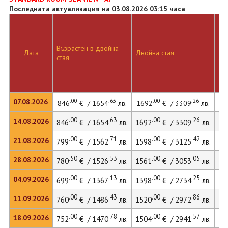
Последната актуализация на 03.08.2026 03:15 часа
Възрастен в двойна
Дв
Дата
Двойна стая
стая
ле
.00
.63
.00
.26
07.08.2026
846
€ / 1654
лв.
1692
€ / 3309
лв.
23
.00
.63
.00
.26
14.08.2026
846
€ / 1654
лв.
1692
€ / 3309
лв.
23
.00
.71
.00
.42
21.08.2026
799
€ / 1562
лв.
1598
€ / 3125
лв.
21
.50
.53
.00
.05
28.08.2026
780
€ / 1526
лв.
1561
€ / 3053
лв.
21
.00
.13
.00
.25
04.09.2026
699
€ / 1367
лв.
1398
€ / 2734
лв.
21
.00
.43
.00
.86
11.09.2026
760
€ / 1486
лв.
1520
€ / 2972
лв.
20
.00
.78
.00
.57
18.09.2026
752
€ / 1470
лв.
1504
€ / 2941
лв.
20