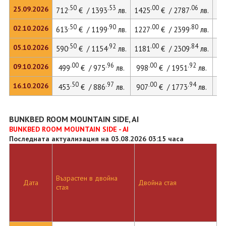
.50
.53
.00
.06
25.09.2026
712
€ / 1393
лв.
1425
€ / 2787
лв.
19
.50
.90
.00
.80
02.10.2026
613
€ / 1199
лв.
1227
€ / 2399
лв.
16
.50
.92
.00
.84
05.10.2026
590
€ / 1154
лв.
1181
€ / 2309
лв.
16
.00
.96
.00
.92
09.10.2026
499
€ / 975
лв.
998
€ / 1951
лв.
13
.50
.97
.00
.94
16.10.2026
453
€ / 886
лв.
907
€ / 1773
лв.
12
BUNKBED ROOM MOUNTAIN SIDE, AI
BUNKBED ROOM MOUNTAIN SIDE - AI
Последната актуализация на 03.08.2026 03:15 часа
Възрастен в двойна
Дата
Двойна стая
стая