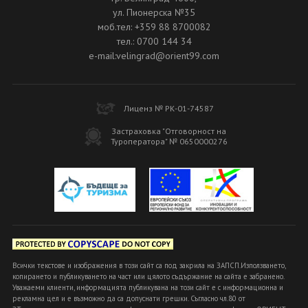
ул. Пионерска №35
моб.тел: +359 88 8700082
тел.: 0700 144 34
e-mail:velingrad@orient99.com
Лиценз № РК-01-74587
Застраховка "Отговорност на
Туроператора" № 0650000276
Всички текстове и изображения в този сайт са под закрила на ЗАПСП.Използването,
копирането и публикуването на част или цялото съдържание на сайта е забранено.
Уважаеми клиенти, информацията публикувана на този сайт е с информационна и
рекламна цел и е възможно да са допуснати грешки. Съгласно чл.80 от