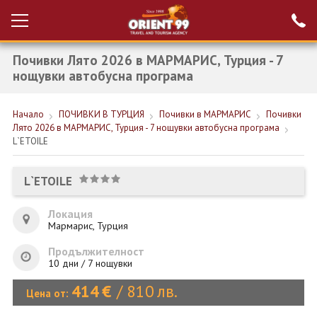
Почивки Лято 2026 в МАРМАРИС, Турция - 7
Проверка на
Вход за агенти
резервация
нощувки автобусна програма
РАННИ ЗАПИСВАНИЯ ТУРЦИЯ
Начало
ПОЧИВКИ В ТУРЦИЯ
Почивки в МАРМАРИС
Почивки
Лято 2026 в МАРМАРИС, Турция - 7 нощувки автобусна програма
НОВА ГОДИНА ТУРЦИЯ
L`ETOILE
НОВА ГОДИНА
L`ETOILE
ПОЧИВКИ
Локация
КРУИЗИ
Мармарис, Турция
ЕКЗОТИКА
Продължителност
10 дни / 7 нощувки
ЕКСКУРЗИИ
414
€
/
810
лв.
Цена от: