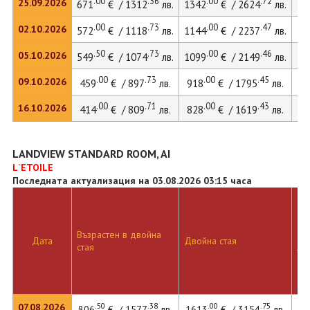
.00
.36
.00
.72
25.09.2026
671
€ / 1312
лв.
1342
€ / 2624
лв.
18
.00
.73
.00
.47
02.10.2026
572
€ / 1118
лв.
1144
€ / 2237
лв.
15
.50
.73
.00
.46
05.10.2026
549
€ / 1074
лв.
1099
€ / 2149
лв.
15
.00
.73
.00
.45
09.10.2026
459
€ / 897
лв.
918
€ / 1795
лв.
12
.00
.71
.00
.43
16.10.2026
414
€ / 809
лв.
828
€ / 1619
лв.
11
LANDVIEW STANDARD ROOM, AI
L`ETOILE
Последната актуализация на 03.08.2026 03:15 часа
Възрастен в двойна
Дв
Дата
Двойна стая
стая
ле
.50
.38
.00
.75
07.08.2026
806
€ / 1577
лв.
1613
€ / 3154
лв.
22