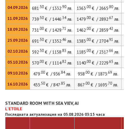
.50
.90
.00
.80
04.09.2026
681
€ / 1332
лв.
1363
€ / 2665
лв.
20
.50
.34
.00
.67
11.09.2026
739
€ / 1446
лв.
1479
€ / 2892
лв.
20
.00
.71
.00
.42
18.09.2026
731
€ / 1429
лв.
1462
€ / 2859
лв.
20
.50
.46
.00
.91
25.09.2026
691
€ / 1352
лв.
1383
€ / 2704
лв.
18
.50
.83
.00
.66
02.10.2026
592
€ / 1158
лв.
1185
€ / 2317
лв.
16
.00
.82
.00
.65
05.10.2026
570
€ / 1114
лв.
1140
€ / 2229
лв.
15
.00
.84
.00
.69
09.10.2026
479
€ / 936
лв.
958
€ / 1873
лв.
13
.50
.85
.00
.70
16.10.2026
433
€ / 847
лв.
867
€ / 1695
лв.
11
STANDARD ROOM WITH SEA VIEV, AI
L`ETOILE
Последната актуализация на 03.08.2026 03:15 часа