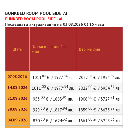
BUNKBED ROOM POOL SIDE, AI
BUNKBED ROOM POOL SIDE - AI
Последната актуализация на 03.08.2026 03:15 часа
Възрастен в двойна
Дата
Двойна стая
стая
.00
.34
.00
.69
07.08.2026
1011
€ / 1977
лв.
2022
€ / 3954
лв.
.00
.34
.00
.69
14.08.2026
1011
€ / 1977
лв.
2022
€ / 3954
лв.
.00
.91
.00
.81
21.08.2026
953
€ / 1863
лв.
1906
€ / 3727
лв.
.50
.94
.00
.89
28.08.2026
929
€ / 1817
лв.
1859
€ / 3635
лв.
.50
.32
.00
.63
04.09.2026
830
€ / 1624
лв.
1661
€ / 3248
лв.