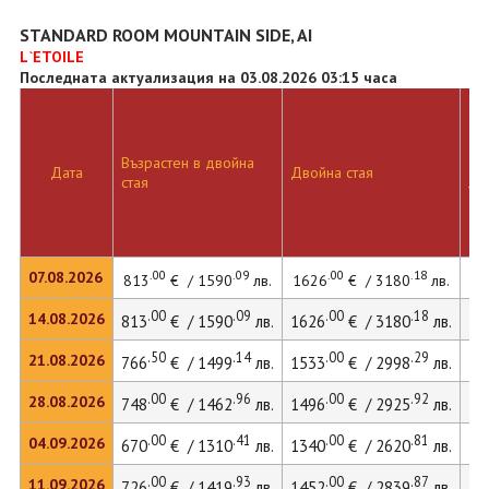
STANDARD ROOM MOUNTAIN SIDE, AI
L`ETOILE
Последната актуализация на 03.08.2026 03:15 часа
Възрастен в двойна
Дв
Дата
Двойна стая
стая
ле
.00
.09
.00
.18
07.08.2026
813
€ / 1590
лв.
1626
€ / 3180
лв.
22
.00
.09
.00
.18
14.08.2026
813
€ / 1590
лв.
1626
€ / 3180
лв.
22
.50
.14
.00
.29
21.08.2026
766
€ / 1499
лв.
1533
€ / 2998
лв.
20
.00
.96
.00
.92
28.08.2026
748
€ / 1462
лв.
1496
€ / 2925
лв.
20
.00
.41
.00
.81
04.09.2026
670
€ / 1310
лв.
1340
€ / 2620
лв.
20
.00
.93
.00
.87
11.09.2026
726
€ / 1419
лв.
1452
€ / 2839
лв.
19