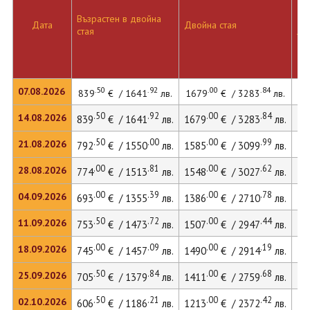
Възрастен в двойна
Дв
Дата
Двойна стая
стая
ле
.50
.92
.00
.84
07.08.2026
839
€ / 1641
лв.
1679
€ / 3283
лв.
22
.50
.92
.00
.84
14.08.2026
839
€ / 1641
лв.
1679
€ / 3283
лв.
22
.50
.00
.00
.99
21.08.2026
792
€ / 1550
лв.
1585
€ / 3099
лв.
21
.00
.81
.00
.62
28.08.2026
774
€ / 1513
лв.
1548
€ / 3027
лв.
21
.00
.39
.00
.78
04.09.2026
693
€ / 1355
лв.
1386
€ / 2710
лв.
21
.50
.72
.00
.44
11.09.2026
753
€ / 1473
лв.
1507
€ / 2947
лв.
20
.00
.09
.00
.19
18.09.2026
745
€ / 1457
лв.
1490
€ / 2914
лв.
20
.50
.84
.00
.68
25.09.2026
705
€ / 1379
лв.
1411
€ / 2759
лв.
19
.50
.21
.00
.42
02.10.2026
606
€ / 1186
лв.
1213
€ / 2372
лв.
16