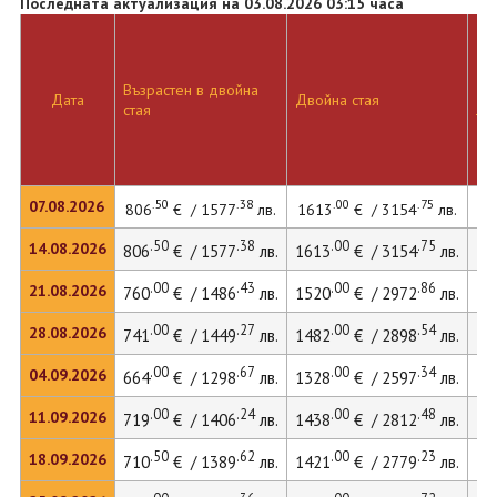
Последната актуализация на 03.08.2026 03:15 часа
Възрастен в двойна
Дв
Дата
Двойна стая
стая
ле
.50
.38
.00
.75
07.08.2026
806
€ / 1577
лв.
1613
€ / 3154
лв.
22
.50
.38
.00
.75
14.08.2026
806
€ / 1577
лв.
1613
€ / 3154
лв.
22
.00
.43
.00
.86
21.08.2026
760
€ / 1486
лв.
1520
€ / 2972
лв.
20
.00
.27
.00
.54
28.08.2026
741
€ / 1449
лв.
1482
€ / 2898
лв.
20
.00
.67
.00
.34
04.09.2026
664
€ / 1298
лв.
1328
€ / 2597
лв.
20
.00
.24
.00
.48
11.09.2026
719
€ / 1406
лв.
1438
€ / 2812
лв.
19
.50
.62
.00
.23
18.09.2026
710
€ / 1389
лв.
1421
€ / 2779
лв.
19