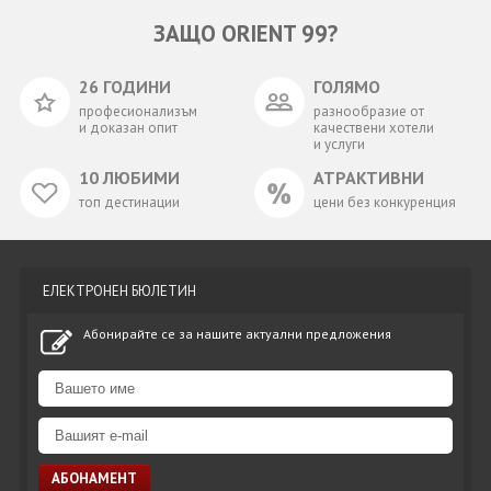
ЗАЩО ORIENT 99?
26 ГОДИНИ
ГОЛЯМО
професионализъм
разнообразие от
и доказан опит
качествени хотели
и услуги
10 ЛЮБИМИ
АТРАКТИВНИ
топ дестинации
цени без конкуренция
ЕЛЕКТРОНЕН БЮЛЕТИН
Абонирайте се за нашите актуални предложения