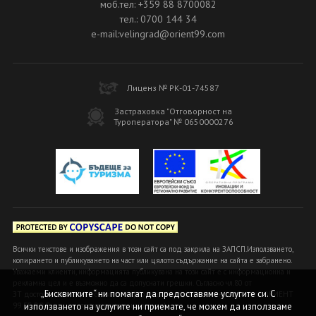
моб.тел: +359 88 8700082
тел.: 0700 144 34
e-mail:velingrad@orient99.com
Лиценз № РК-01-74587
Застраховка "Отговорност на
Туроператора" № 0650000276
Всички текстове и изображения в този сайт са под закрила на ЗАПСП.Използването,
копирането и публикуването на част или цялото съдържание на сайта е забранено.
Уважаеми клиенти, информацията публикувана на този сайт е с информационна и
рекламна цел и е възможно да са допуснати грешки. Съгласно чл.80 от
„Бисквитките“ ни помагат да предоставяме услугите си. С
ЗТ достоверна и вярна се счита информацията, предоставена в офисите ОРИЕНТ
99 БГ ООД или на оторизираните ни агенти!
използването на услугите ни приемате, че можем да използваме