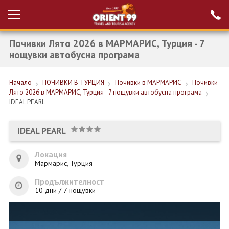
Почивки Лято 2026 в МАРМАРИС, Турция - 7
Проверка на
Вход за агенти
резервация
нощувки автобусна програма
РАННИ ЗАПИСВАНИЯ ТУРЦИЯ
Начало
ПОЧИВКИ В ТУРЦИЯ
Почивки в МАРМАРИС
Почивки
Лято 2026 в МАРМАРИС, Турция - 7 нощувки автобусна програма
НОВА ГОДИНА ТУРЦИЯ
IDEAL PEARL
НОВА ГОДИНА
IDEAL PEARL
ПОЧИВКИ
Локация
КРУИЗИ
Мармарис, Турция
ЕКЗОТИКА
Продължителност
10 дни / 7 нощувки
ЕКСКУРЗИИ