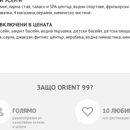
И УСЛУГИ
линг, парна стая, таласо и SPA център, водни спортове, фризьорски
авачка, 4 магазина, пералня, химическо чистене.
 ВКЛЮЧЕНИ В ЦЕНАТА
сейн, закрит басейн, водна пързалка, детски басейн, детска площа
, сауна, джакузи, фитнес център, аеробика, водна гимнастика, кин
ЗАЩО ORIENT 99?
ГОЛЯМО
10 ЛЮБИ
разнообразие от
топ дестинации
качествени хотели
и услуги