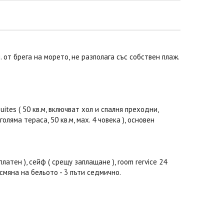
. от брега на морето, не разполага със собствен плаж.
suites ( 50 кв.м, включват хол и спалня преходни,
голяма тераса, 50 кв.м, маx. 4 човека ), основен
атен ), сейф ( срещу заплащане ), room rervice 24
 смяна на бельото - 3 пъти седмично.