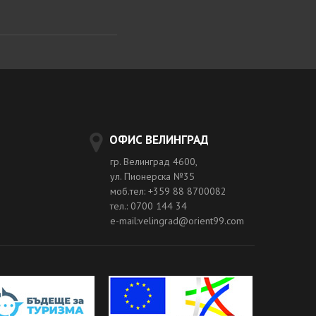
ОФИС ВЕЛИНГРАД
гр. Велинград 4600,
ул. Пионерска №35
моб.тел: +359 88 8700082
тел.: 0700 144 34
e-mail:velingrad@orient99.com