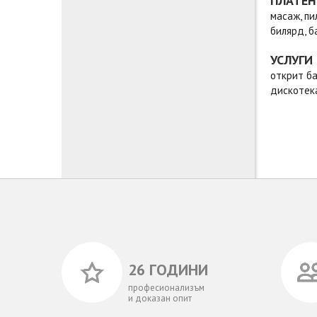
ПЛАТЕН
масаж, пи
билярд, б
УСЛУГИ
открит ба
дискотека
26 ГОДИНИ
професионализъм
и доказан опит