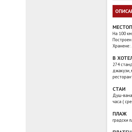
ОПИСА
МЕСТО
На 100 км
Построен 
Хранене: A
В ХОТЕ
274 станда
джакузи, м
ресторант
СТАИ
Душ-вана,
часа ( ср
ПЛАЖ
градски 