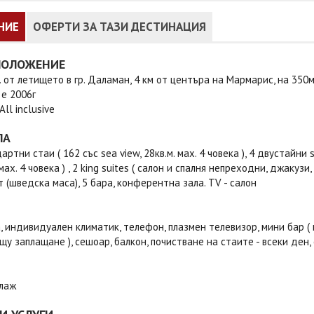
НИЕ
ОФЕРТИ ЗА ТАЗИ ДЕСТИНАЦИЯ
ПОЛОЖЕНИЕ
. от летището в гр. Даламан, 4 км от центъра на Мармарис, на 350м
е 2006г
ll inclusive
ЛА
ртни стаи ( 162 със sea view, 28кв.м. маx. 4 човека ), 4 двустайни 
аx. 4 човека ) , 2 king suites ( салон и спалня непреходни, джакузи, 
 (шведска маса), 5 бара, конферентна зала. TV - салон
 индивидуален климатик, телефон, плазмен телевизор, мини бар ( пл
ещу заплащане ), сешоар, балкон, почистване на стаите - всеки ден,
плаж