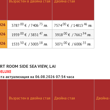
Възрастен в двойна стая
Двойна стая
.00
.73
.00
.46
026
3787
€ / 7406
лв.
7574
€ / 14813
лв.
.00
.47
.00
.94
026
1959
€ / 3831
лв.
3918
€ / 7662
лв.
.50
.18
.00
.35
026
1535
€ / 3003
лв.
3071
€ / 6006
лв.
T ROOM SIDE SEA VIEW, LAI
DELUXE
та актуализация на 06.08.2026 07:54 часа
Възрастен в двойна стая
Двойна стая
Двойна с