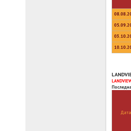
08.08.2
05.09.2
03.10.2
10.10.2
LANDVI
LANDVIEW
Последна
Дата