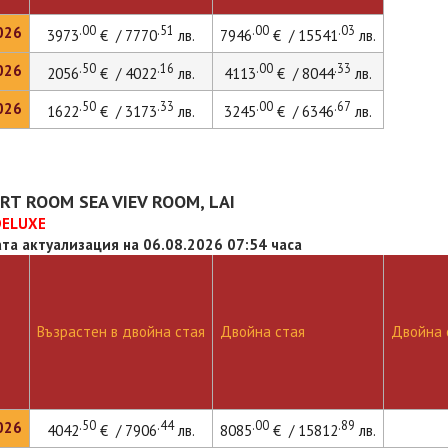
.00
.51
.00
.03
026
3973
€ / 7770
лв.
7946
€ / 15541
лв.
.50
.16
.00
.33
026
2056
€ / 4022
лв.
4113
€ / 8044
лв.
.50
.33
.00
.67
026
1622
€ / 3173
лв.
3245
€ / 6346
лв.
T ROOM SEA VIEV ROOM, LAI
DELUXE
та актуализация на 06.08.2026 07:54 часа
Възрастен в двойна стая
Двойна стая
Двойна с
.50
.44
.00
.89
026
4042
€ / 7906
лв.
8085
€ / 15812
лв.