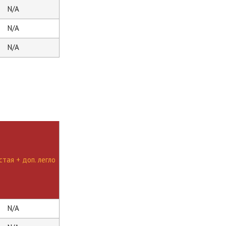
N/A
N/A
N/A
тая + доп. легло
N/A