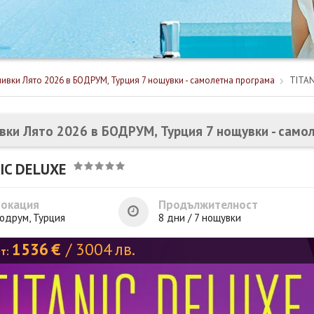
ивки Лято 2026 в БОДРУМ, Турция 7 нощувки - самолетна програма
TITAN
вки Лято 2026 в БОДРУМ, Турция 7 нощувки - само
IC DELUXE
Локация
Продължителност
одрум, Турция
8 дни / 7 нощувки
1536
€
/
3004
лв.
от: