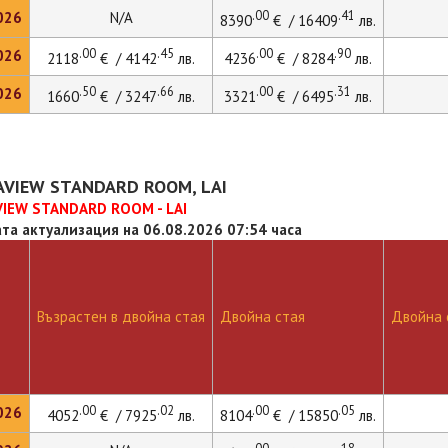
.00
.41
026
N/A
8390
€ / 16409
лв.
.00
.45
.00
.90
026
2118
€ / 4142
лв.
4236
€ / 8284
лв.
.50
.66
.00
.31
026
1660
€ / 3247
лв.
3321
€ / 6495
лв.
EAVIEW STANDARD ROOM, LAI
VIEW STANDARD ROOM - LAI
та актуализация на 06.08.2026 07:54 часа
Възрастен в двойна стая
Двойна стая
Двойна с
.00
.02
.00
.05
026
4052
€ / 7925
лв.
8104
€ / 15850
лв.