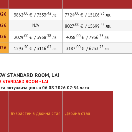
.00
.42
.00
.83
026
3862
€ / 7553
лв.
7724
€ / 15106
лв.
.00
.45
026
N/A
8027
€ / 15699
лв.
.00
.38
.00
.76
026
2029
€ / 3968
лв.
4058
€ / 7936
лв.
.50
.62
.00
.23
026
1593
€ / 3116
лв.
3187
€ / 6233
лв.
EW STANDARD ROOM, LAI
 STANDARD ROOM - LAI
та актуализация на 06.08.2026 07:54 часа
Възрастен в двойна стая
Двойна стая