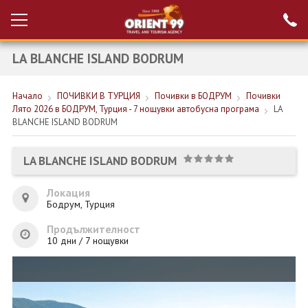
LA BLANCHE ISLAND BODRUM
Проверка на
Вход за агенти
резервация
Начало
ПОЧИВКИ В ТУРЦИЯ
Почивки в БОДРУМ
Почивки
РАННИ ЗАПИСВАНИЯ ТУРЦИЯ
Лято 2026 в БОДРУМ, Турция - 7 нощувки автобусна програма
LA
BLANCHE ISLAND BODRUM
НОВА ГОДИНА ТУРЦИЯ
НОВА ГОДИНА
LA BLANCHE ISLAND BODRUM
ПОЧИВКИ
Локация
Бодрум, Турция
КРУИЗИ
Продължителност
ЕКЗОТИКА
10 дни / 7 нощувки
ЕКСКУРЗИИ