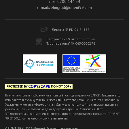
тел.: 0700 144 34
e-mail:velingrad@orient99.com
Лиценз № РК-01-74587
Застраховка "Отговорност на
Туроператора" № 0650000276
Всички текстове и изображения в този сайт са под закрила на ЗАПСП.Използването,
копирането и публикуването на част или цялото съдържание на сайта е забранено.
Уважаеми клиенти, информацията публикувана на този сайт е с информационна и
рекламна цел и е възможно да са допуснати грешки. Съгласно чл.80 от
ЗТ достоверна и вярна се счита информацията, предоставена в офисите ОРИЕНТ
99 БГ ООД или на оторизираните ни агенти!
ORIENT 99 © 2007 - Present. Всички права запазени