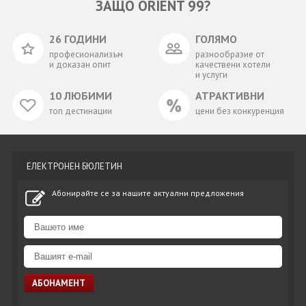
ЗАЩО ORIENT 99?
26 ГОДИНИ
ГОЛЯМО
професионализъм
разнообразие от
и доказан опит
качествени хотели
и услуги
10 ЛЮБИМИ
АТРАКТИВНИ
топ дестинации
цени без конкуренция
ЕЛЕКТРОНЕН БЮЛЕТИН
Абонирайте се за нашите актуални предложения