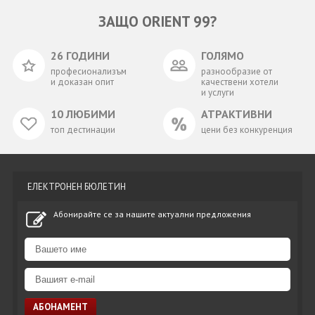
ЗАЩО ORIENT 99?
26 ГОДИНИ
ГОЛЯМО
професионализъм
разнообразие от
и доказан опит
качествени хотели
и услуги
10 ЛЮБИМИ
АТРАКТИВНИ
топ дестинации
цени без конкуренция
ЕЛЕКТРОНЕН БЮЛЕТИН
Абонирайте се за нашите актуални предложения