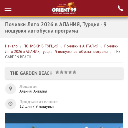
Почивки Лято 2026 в АЛАНИЯ, Турция - 9
Проверка на
Вход за агенти
резервация
нощувки автобусна програма
РАННИ ЗАПИСВАНИЯ ТУРЦИЯ
Начало
ПОЧИВКИ В ТУРЦИЯ
Почивки в АНТАЛИЯ
Почивки
Лято 2026 в АЛАНИЯ, Турция - 9 нощувки автобусна програма
THE
НОВА ГОДИНА ТУРЦИЯ
GARDEN BEACH
НОВА ГОДИНА
THE GARDEN BEACH
ПОЧИВКИ
Локация
КРУИЗИ
Алания, Анталия
ЕКЗОТИКА
Продължителност
12 дни / 9 нощувки
ЕКСКУРЗИИ