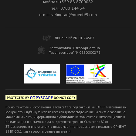
моб.тел: +359 88 8700082
тел.: 0700 144 34
e-mail:velingrad@orient99.com
Лиценз № РК-01-74587
Застраховка "Отговорност на
Туроператора" № 0650000276
Всички текстове и изображения в този сайт са под закрила на ЗАПСП.Използването,
копирането и публикуването на част или цялото съдържание на сайта е забранено.
Уважаеми клиенти, информацията публикувана на този сайт е с информационна и
рекламна цел и е възможно да са допуснати грешки. Съгласно чл.80 от
ЗТ достоверна и вярна се счита информацията, предоставена в офисите ОРИЕНТ
99 БГ ООД или на оторизираните ни агенти!