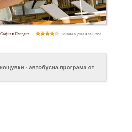
 София и Пловдив
Вашата оценка
4
от
1
глас
нощувки - автобусна програма от