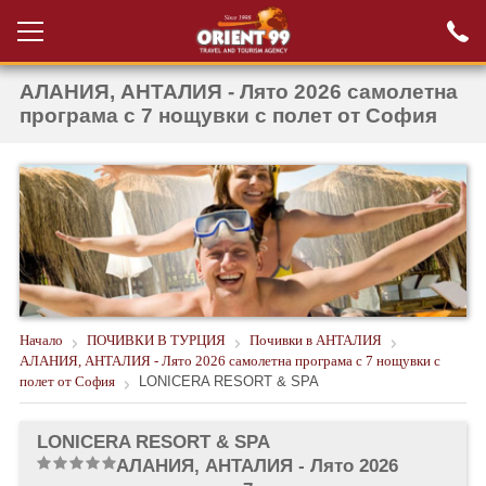
АЛАНИЯ, АНТАЛИЯ - Лято 2026 самолетна
Проверка на
Вход за агенти
резервация
програма с 7 нощувки с полет от София
РАННИ ЗАПИСВАНИЯ ТУРЦИЯ
НОВА ГОДИНА ТУРЦИЯ
НОВА ГОДИНА
ПОЧИВКИ
КРУИЗИ
Начало
ПОЧИВКИ В ТУРЦИЯ
Почивки в АНТАЛИЯ
АЛАНИЯ, АНТАЛИЯ - Лято 2026 самолетна програма с 7 нощувки с
ЕКЗОТИКА
полет от София
LONICERA RESORT & SPA
ЕКСКУРЗИИ
LONICERA RESORT & SPA
АЛАНИЯ, АНТАЛИЯ - Лято 2026