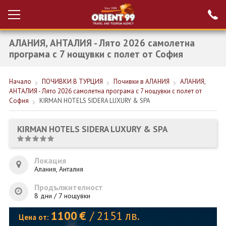
АЛАНИЯ, АНТАЛИЯ - Лято 2026 самолетна
Проверка на
Вход за агенти
резервация
програма с 7 нощувки с полет от София
РАННИ ЗАПИСВАНИЯ ТУРЦИЯ
Начало
ПОЧИВКИ В ТУРЦИЯ
Почивки в АЛАНИЯ
АЛАНИЯ,
АНТАЛИЯ - Лято 2026 самолетна програма с 7 нощувки с полет от
НОВА ГОДИНА ТУРЦИЯ
София
KIRMAN HOTELS SIDERA LUXURY & SPA
НОВА ГОДИНА
KIRMAN HOTELS SIDERA LUXURY & SPA
ПОЧИВКИ
КРУИЗИ
Локация
Алания, Анталия
ЕКЗОТИКА
Продължителност
8 дни / 7 нощувки
ЕКСКУРЗИИ
1100
€
/
2151
лв.
Цена от: