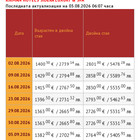
KIRMAN HOTELS SIDERA LUXURY & SPA
Последната актуализация на 03.08.2026 06:07 часа
Възрастен в двойна
Д
Дата
Двойна стая
стая
л
.50
.14
.00
.28
02.08.2026
1400
€ / 2739
лв.
2801
€ / 5478
лв.
.00
.88
.00
.76
09.08.2026
1429
€ / 2794
лв.
2858
€ / 5589
лв.
3
.00
.50
.00
.00
16.08.2026
1415
€ / 2767
лв.
2830
€ / 5535
лв.
.50
.32
.00
.63
23.08.2026
1396
€ / 2731
лв.
2793
€ / 5462
лв.
3
.00
.80
.00
.59
29.08.2026
1363
€ / 2665
лв.
2726
€ / 5331
лв.
3
.00
.80
.00
.59
30.08.2026
1363
€ / 2665
лв.
2726
€ / 5331
лв.
.00
.96
.00
.91
03.09.2026
1382
€ / 2702
лв.
2764
€ / 5405
лв.
3