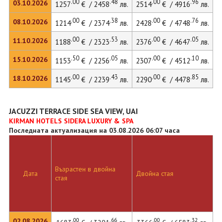
.00
.48
.00
.96
03.10.2026
1257
€ / 2458
лв.
2514
€ / 4916
лв.
3
.00
.38
.00
.76
08.10.2026
1214
€ / 2374
лв.
2428
€ / 4748
лв.
3
.00
.53
.00
.05
11.10.2026
1188
€ / 2323
лв.
2376
€ / 4647
лв.
.50
.05
.00
.10
15.10.2026
1153
€ / 2256
лв.
2307
€ / 4512
лв.
3
.00
.43
.00
.85
18.10.2026
1145
€ / 2239
лв.
2290
€ / 4478
лв.
JACUZZI TERRACE SIDE SEA VIEW, UAI
KIRMAN HOTELS SIDERA LUXURY & SPA
Последната актуализация на 03.08.2026 06:07 часа
Възрастен в двойна
Д
Дата
Двойна стая
стая
л
.00
.66
.00
.32
02.08.2026