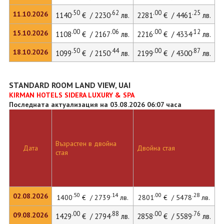
.50
.62
.00
.25
11.10.2026
1140
€ / 2230
лв.
2281
€ / 4461
лв.
.00
.06
.00
.12
15.10.2026
1108
€ / 2167
лв.
2216
€ / 4334
лв.
3
.50
.44
.00
.87
18.10.2026
1099
€ / 2150
лв.
2199
€ / 4300
лв.
STANDARD ROOM LAND VIEW, UAI
KIRMAN HOTELS SIDERA LUXURY & SPA
Последната актуализация на 03.08.2026 06:07 часа
Възрастен в двойна
Д
Дата
Двойна стая
стая
л
.50
.14
.00
.28
02.08.2026
1400
€ / 2739
лв.
2801
€ / 5478
лв.
.00
.88
.00
.76
09.08.2026
1429
€ / 2794
лв.
2858
€ / 5589
лв.
3