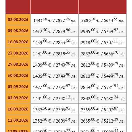
.00
.26
.00
.53
02.08.2026
1443
€ / 2822
лв.
2886
€ / 5644
лв.
.50
.96
.00
.92
09.08.2026
1472
€ / 2879
лв.
2945
€ / 5759
лв.
4
.00
.56
.00
.11
16.08.2026
1459
€ / 2853
лв.
2918
€ / 5707
лв.
.00
.35
.00
.70
23.08.2026
1441
€ / 2818
лв.
2882
€ / 5636
лв.
4
.00
.90
.00
.79
29.08.2026
1406
€ / 2749
лв.
2812
€ / 5499
лв.
3
.00
.90
.00
.79
30.08.2026
1406
€ / 2749
лв.
2812
€ / 5499
лв.
.00
.97
.00
.94
03.09.2026
1427
€ / 2790
лв.
2854
€ / 5581
лв.
3
.00
.12
.00
.24
05.09.2026
1401
€ / 2740
лв.
2802
€ / 5480
лв.
3
.50
.93
.00
.87
10.09.2026
1382
€ / 2703
лв.
2765
€ / 5407
лв.
3
.50
.14
.00
.29
12.09.2026
1332
€ / 2606
лв.
2665
€ / 5212
лв.
.50
.22
.00
.44
17.09.2026