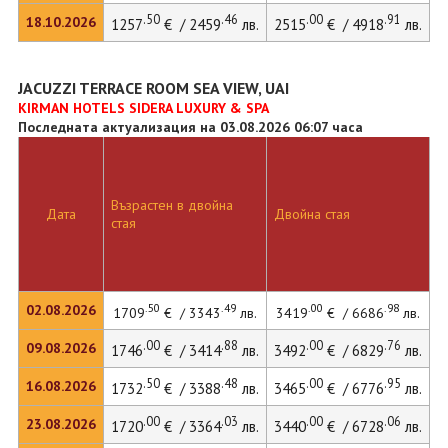
.50
.46
.00
.91
18.10.2026
1257
€ / 2459
лв.
2515
€ / 4918
лв.
JACUZZI TERRACE ROOM SEA VIEW, UAI
KIRMAN HOTELS SIDERA LUXURY & SPA
Последната актуализация на 03.08.2026 06:07 часа
Възрастен в двойна
Д
Дата
Двойна стая
стая
л
.50
.49
.00
.98
02.08.2026
1709
€ / 3343
лв.
3419
€ / 6686
лв.
.00
.88
.00
.76
09.08.2026
1746
€ / 3414
лв.
3492
€ / 6829
лв.
4
.50
.48
.00
.95
16.08.2026
1732
€ / 3388
лв.
3465
€ / 6776
лв.
.00
.03
.00
.06
23.08.2026
1720
€ / 3364
лв.
3440
€ / 6728
лв.
4