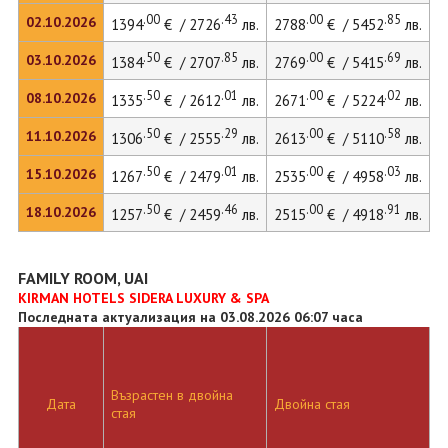
.00
.43
.00
.85
02.10.2026
1394
€ / 2726
лв.
2788
€ / 5452
лв.
.50
.85
.00
.69
03.10.2026
1384
€ / 2707
лв.
2769
€ / 5415
лв.
3
.50
.01
.00
.02
08.10.2026
1335
€ / 2612
лв.
2671
€ / 5224
лв.
3
.50
.29
.00
.58
11.10.2026
1306
€ / 2555
лв.
2613
€ / 5110
лв.
.50
.01
.00
.03
15.10.2026
1267
€ / 2479
лв.
2535
€ / 4958
лв.
3
.50
.46
.00
.91
18.10.2026
1257
€ / 2459
лв.
2515
€ / 4918
лв.
FAMILY ROOM, UAI
KIRMAN HOTELS SIDERA LUXURY & SPA
Последната актуализация на 03.08.2026 06:07 часа
Възрастен в двойна
Д
Дата
Двойна стая
стая
л