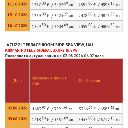
.00
.59
.00
.19
11.10.2026
1277
€ / 2497
лв.
2554
€ / 4995
лв.
.00
.27
.00
.55
15.10.2026
1239
€ / 2423
лв.
2478
€ / 4846
лв.
.50
.69
.00
.39
18.10.2026
1229
€ / 2404
лв.
2459
€ / 4809
лв.
JACUZZI TERRACE ROOM SIDE SEA VIEW, UAI
KIRMAN HOTELS SIDERA LUXURY & SPA
Последната актуализация на 03.08.2026 06:07 часа
Възрастен в двойна
Д
Дата
Двойна стая
стая
л
.00
.66
.00
.32
02.08.2026
1683
€ / 3291
лв.
3366
€ / 6583
лв.
.50
.09
.00
.19
09.08.2026
1718
€ / 3361
лв.
3437
€ / 6722
лв.
4