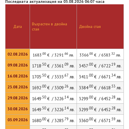
Последната актуализация на 03.08.2026 06:07 часа
Възрастен в двойна
Дата
Двойна стая
стая
.00
.66
.00
.32
02.08.2026
1683
€ / 3291
лв.
3366
€ / 6583
лв.
.50
.09
.00
.19
09.08.2026
1718
€ / 3361
лв.
3437
€ / 6722
лв.
.50
.67
.00
.34
16.08.2026
1705
€ / 3335
лв.
3411
€ / 6671
лв.
.00
.26
.00
.53
23.08.2026
1692
€ / 3309
лв.
3384
€ / 6618
лв.
.50
.14
.00
.28
29.08.2026
1649
€ / 3226
лв.
3299
€ / 6452
лв.
.50
.14
.00
.28
30.08.2026
1649
€ / 3226
лв.
3299
€ / 6452
лв.
.00
.79
.00
.59
03.09.2026
1680
€ / 3285
лв.
3360
€ / 6571
лв.