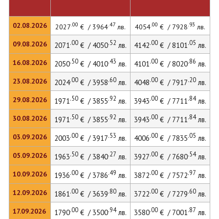
.00
.47
.00
.93
02.08.2026
2027
€ / 3964
лв.
4054
€ / 7928
лв.
.00
.52
.00
.05
09.08.2026
2071
€ / 4050
лв.
4142
€ / 8101
лв.
4
.50
.43
.00
.86
16.08.2026
2050
€ / 4010
лв.
4101
€ / 8020
лв.
.00
.60
.00
.20
23.08.2026
2024
€ / 3958
лв.
4048
€ / 7917
лв.
4
.50
.92
.00
.84
29.08.2026
1971
€ / 3855
лв.
3943
€ / 7711
лв.
4
.50
.92
.00
.84
30.08.2026
1971
€ / 3855
лв.
3943
€ / 7711
лв.
.00
.53
.00
.05
03.09.2026
2003
€ / 3917
лв.
4006
€ / 7835
лв.
4
.50
.27
.00
.54
05.09.2026
1963
€ / 3840
лв.
3927
€ / 7680
лв.
4
.00
.49
.00
.97
10.09.2026
1936
€ / 3786
лв.
3872
€ / 7572
лв.
4
.00
.80
.00
.60
12.09.2026
1861
€ / 3639
лв.
3722
€ / 7279
лв.
.00
.94
.00
.87
17.09.2026
1790
€ / 3500
лв.
3580
€ / 7001
лв.
3