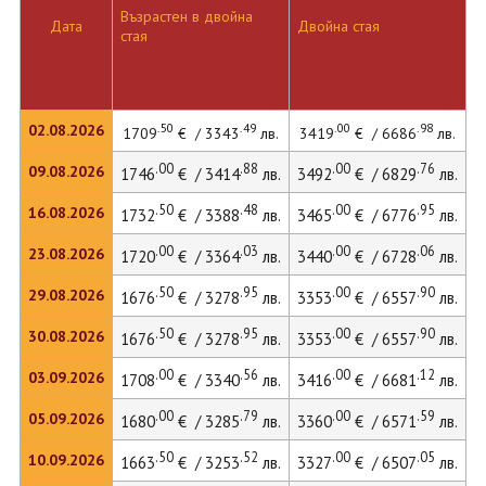
Възрастен в двойна
Д
Дата
Двойна стая
стая
л
.50
.49
.00
.98
02.08.2026
1709
€ / 3343
лв.
3419
€ / 6686
лв.
.00
.88
.00
.76
09.08.2026
1746
€ / 3414
лв.
3492
€ / 6829
лв.
4
.50
.48
.00
.95
16.08.2026
1732
€ / 3388
лв.
3465
€ / 6776
лв.
.00
.03
.00
.06
23.08.2026
1720
€ / 3364
лв.
3440
€ / 6728
лв.
4
.50
.95
.00
.90
29.08.2026
1676
€ / 3278
лв.
3353
€ / 6557
лв.
4
.50
.95
.00
.90
30.08.2026
1676
€ / 3278
лв.
3353
€ / 6557
лв.
.00
.56
.00
.12
03.09.2026
1708
€ / 3340
лв.
3416
€ / 6681
лв.
4
.00
.79
.00
.59
05.09.2026
1680
€ / 3285
лв.
3360
€ / 6571
лв.
4
.50
.52
.00
.05
10.09.2026
1663
€ / 3253
лв.
3327
€ / 6507
лв.
4