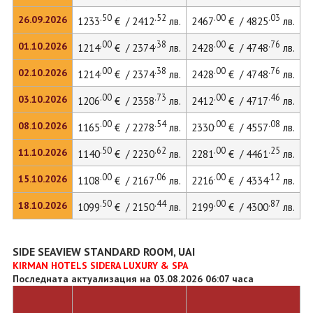
.50
.52
.00
.03
26.09.2026
1233
€ / 2412
лв.
2467
€ / 4825
лв.
3
.00
.38
.00
.76
01.10.2026
1214
€ / 2374
лв.
2428
€ / 4748
лв.
3
.00
.38
.00
.76
02.10.2026
1214
€ / 2374
лв.
2428
€ / 4748
лв.
.00
.73
.00
.46
03.10.2026
1206
€ / 2358
лв.
2412
€ / 4717
лв.
3
.00
.54
.00
.08
08.10.2026
1165
€ / 2278
лв.
2330
€ / 4557
лв.
3
.50
.62
.00
.25
11.10.2026
1140
€ / 2230
лв.
2281
€ / 4461
лв.
.00
.06
.00
.12
15.10.2026
1108
€ / 2167
лв.
2216
€ / 4334
лв.
3
.50
.44
.00
.87
18.10.2026
1099
€ / 2150
лв.
2199
€ / 4300
лв.
SIDE SEAVIEW STANDARD ROOM, UAI
KIRMAN HOTELS SIDERA LUXURY & SPA
Последната актуализация на 03.08.2026 06:07 часа