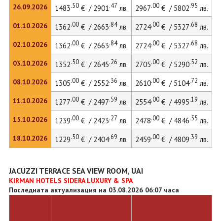
.50
.47
.00
.95
26.09.2026
1483
€ / 2901
лв.
2967
€ / 5802
лв.
4
.00
.84
.00
.68
01.10.2026
1362
€ / 2663
лв.
2724
€ / 5327
лв.
3
.00
.84
.00
.68
02.10.2026
1362
€ / 2663
лв.
2724
€ / 5327
лв.
.50
.26
.00
.52
03.10.2026
1352
€ / 2645
лв.
2705
€ / 5290
лв.
3
.00
.36
.00
.72
08.10.2026
1305
€ / 2552
лв.
2610
€ / 5104
лв.
3
.00
.59
.00
.19
11.10.2026
1277
€ / 2497
лв.
2554
€ / 4995
лв.
.00
.27
.00
.55
15.10.2026
1239
€ / 2423
лв.
2478
€ / 4846
лв.
3
.50
.69
.00
.39
18.10.2026
1229
€ / 2404
лв.
2459
€ / 4809
лв.
JACUZZI TERRACE SEA VIEW ROOM, UAI
KIRMAN HOTELS SIDERA LUXURY & SPA
Последната актуализация на 03.08.2026 06:07 часа