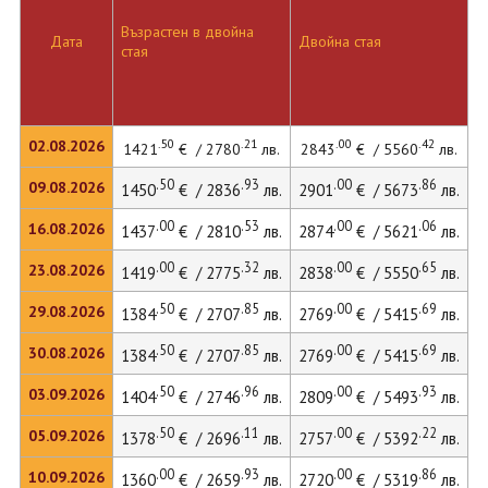
Възрастен в двойна
Д
Дата
Двойна стая
стая
л
.50
.21
.00
.42
02.08.2026
1421
€ / 2780
лв.
2843
€ / 5560
лв.
.50
.93
.00
.86
09.08.2026
1450
€ / 2836
лв.
2901
€ / 5673
лв.
4
.00
.53
.00
.06
16.08.2026
1437
€ / 2810
лв.
2874
€ / 5621
лв.
.00
.32
.00
.65
23.08.2026
1419
€ / 2775
лв.
2838
€ / 5550
лв.
3
.50
.85
.00
.69
29.08.2026
1384
€ / 2707
лв.
2769
€ / 5415
лв.
3
.50
.85
.00
.69
30.08.2026
1384
€ / 2707
лв.
2769
€ / 5415
лв.
.50
.96
.00
.93
03.09.2026
1404
€ / 2746
лв.
2809
€ / 5493
лв.
3
.50
.11
.00
.22
05.09.2026
1378
€ / 2696
лв.
2757
€ / 5392
лв.
3
.00
.93
.00
.86
10.09.2026
1360
€ / 2659
лв.
2720
€ / 5319
лв.
3