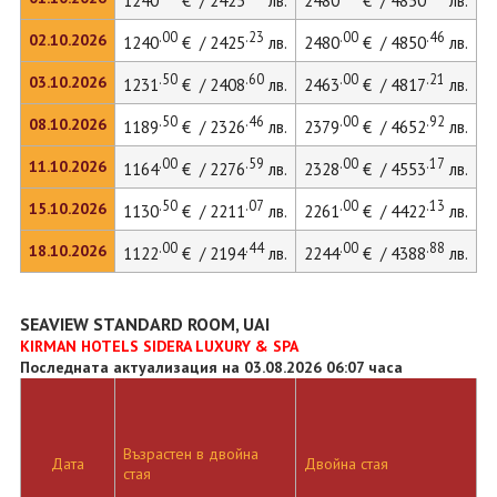
1240
€ / 2425
лв.
2480
€ / 4850
лв.
3
.00
.23
.00
.46
02.10.2026
1240
€ / 2425
лв.
2480
€ / 4850
лв.
.50
.60
.00
.21
03.10.2026
1231
€ / 2408
лв.
2463
€ / 4817
лв.
3
.50
.46
.00
.92
08.10.2026
1189
€ / 2326
лв.
2379
€ / 4652
лв.
3
.00
.59
.00
.17
11.10.2026
1164
€ / 2276
лв.
2328
€ / 4553
лв.
.50
.07
.00
.13
15.10.2026
1130
€ / 2211
лв.
2261
€ / 4422
лв.
3
.00
.44
.00
.88
18.10.2026
1122
€ / 2194
лв.
2244
€ / 4388
лв.
SEAVIEW STANDARD ROOM, UAI
KIRMAN HOTELS SIDERA LUXURY & SPA
Последната актуализация на 03.08.2026 06:07 часа
Възрастен в двойна
Д
Дата
Двойна стая
стая
л