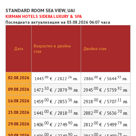
STANDARD ROOM SEA VIEW, UAI
KIRMAN HOTELS SIDERA LUXURY & SPA
Последната актуализация на 03.08.2026 06:07 часа
Възрастен в двойна
Д
Дата
Двойна стая
стая
л
.00
.26
.00
.53
02.08.2026
1443
€ / 2822
лв.
2886
€ / 5644
лв.
.50
.96
.00
.92
09.08.2026
1472
€ / 2879
лв.
2945
€ / 5759
лв.
4
.00
.56
.00
.11
16.08.2026
1459
€ / 2853
лв.
2918
€ / 5707
лв.
.00
.35
.00
.70
23.08.2026
1441
€ / 2818
лв.
2882
€ / 5636
лв.
4
.00
.90
.00
.79
29.08.2026
1406
€ / 2749
лв.
2812
€ / 5499
лв.
3
.00
.90
.00
.79
30.08.2026