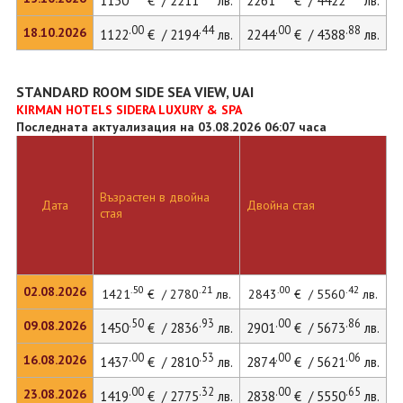
1130
€ / 2211
лв.
2261
€ / 4422
лв.
3
.00
.44
.00
.88
18.10.2026
1122
€ / 2194
лв.
2244
€ / 4388
лв.
STANDARD ROOM SIDE SEA VIEW, UAI
KIRMAN HOTELS SIDERA LUXURY & SPA
Последната актуализация на 03.08.2026 06:07 часа
Възрастен в двойна
Д
Дата
Двойна стая
стая
л
.50
.21
.00
.42
02.08.2026
1421
€ / 2780
лв.
2843
€ / 5560
лв.
.50
.93
.00
.86
09.08.2026
1450
€ / 2836
лв.
2901
€ / 5673
лв.
3
.00
.53
.00
.06
16.08.2026
1437
€ / 2810
лв.
2874
€ / 5621
лв.
.00
.32
.00
.65
23.08.2026
1419
€ / 2775
лв.
2838
€ / 5550
лв.
3