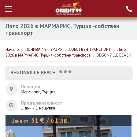
Лято 2026 в МАРМАРИС, Турция -собствен
Проверка на
Вход за агенти
резервация
транспорт
РАННИ ЗАПИСВАНИЯ ТУРЦИЯ
Начало
ПОЧИВКИ В ТУРЦИЯ
СОБСТВЕН ТРАНСПОРТ
Лято
2026 в МАРМАРИС, Турция -собствен транспорт
BEGONVILLE BEACH
НОВА ГОДИНА ТУРЦИЯ
НОВА ГОДИНА
BEGONVILLE BEACH
ПОЧИВКИ
Локация
Мармарис, Турция
КРУИЗИ
Продължителност
ЕКЗОТИКА
1 дни / 1 нощувки
31
€
/
61
лв.
ЕКСКУРЗИИ
Цена от: