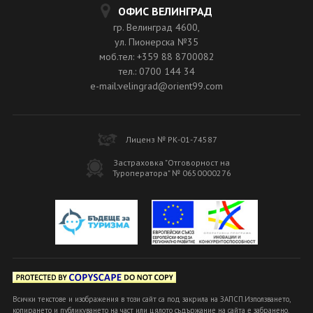
ОФИС ВЕЛИНГРАД
гр. Велинград 4600,
ул. Пионерска №35
моб.тел: +359 88 8700082
тел.: 0700 144 34
e-mail:velingrad@orient99.com
Лиценз № РК-01-74587
Застраховка "Отговорност на
Туроператора" № 0650000276
Всички текстове и изображения в този сайт са под закрила на ЗАПСП.Използването,
копирането и публикуването на част или цялото съдържание на сайта е забранено.