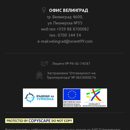
ОФИС ВЕЛИНГРАД
гр. Велинград 4600,
ул. Пионерска №35
моб.тел: +359 88 8700082
тел.: 0700 144 34
e-mail:velingrad@orient99.com
Лиценз № РК-01-74587
Застраховка "Отговорност на
Туроператора" № 0650000276
Всички текстове и изображения в този сайт са под закрила на ЗАПСП.Използването,