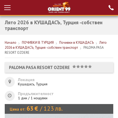
Лято 2026 в КУШАДАСЪ, Турция -собствен
Проверка на
Вход за агенти
резервация
транспорт
РАННИ ЗАПИСВАНИЯ ТУРЦИЯ
Начало
ПОЧИВКИ В ТУРЦИЯ
Почивки в КУШАДАСЪ
Лято
2026 в КУШАДАСЪ, Турция -собствен транспорт
PALOMA PASA
НОВА ГОДИНА ТУРЦИЯ
RESORT OZDERE
НОВА ГОДИНА
PALOMA PASA RESORT OZDERE
ПОЧИВКИ
Локация
КРУИЗИ
Кушадасъ, Турция
ЕКЗОТИКА
Продължителност
1 дни / 1 нощувки
ЕКСКУРЗИИ
63
€
/
123
лв.
Цена от: