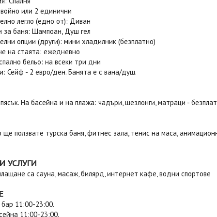
я: Спалня
двойно или 2 единични
лно легло (едно от): Диван
 за баня: Шампоан, Душ гел
лни опции (други): мини хладилник (безплатно)
не на стаята: ежедневно
спално бельо: на всеки три дни
: Сейф - 2 евро/ден. Банята е с вана/душ.
 пясък. На басейна и на плажа: чадъри, шезлонги, матраци - безпла
 ще ползвате турска баня, фитнес зала, тенис на маса, анимацион
И УСЛУГИ
лащане са сауна, масаж, билярд, интернет кафе, водни спортове
Е
 бар 11:00-23:00.
сейна 11:00-23:00.