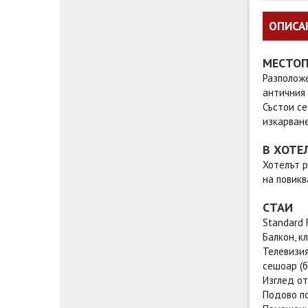
ОПИСА
МЕСТО
Разположе
античния 
Състои се
изкарване
В ХОТЕ
Хотелът р
на повикв
СТАИ
Standard 
Балкон, к
Телевизия
сешоар (б
Изглед от
Подово п