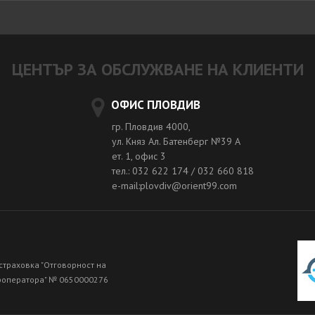
ЦЕНТЪР ЗА ОБСЛУЖВАНЕ НА КЛИЕНТИ
ОФИС ПЛОВДИВ
гр. Пловдив 4000,
ул. Княз Ал. Батенберг №39 A
ет. 1, офис 3
тел.: 032 622 174 / 032 660 818
e-mail:plovdiv@orient99.com
страховка "Отговорност на
роператора" № 0650000276