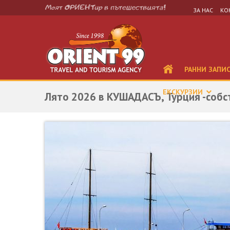
ЗА НАС
КО
РАННИ ЗАПИ
ЕКСКУРЗИИ
Лято 2026 в КУШАДАСЪ, Турция -собс