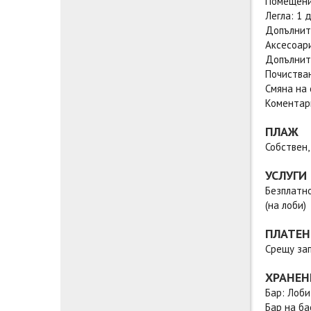
Помещени
Легла: 1 
Допълните
Аксесоари
Допълните
Почиства
Смяна на 
Коментари
ПЛАЖ
Собствен,
УСЛУГИ
Безплатно
(на лоби)
ПЛАТЕН
Срещу зап
ХРАНЕН
Бар: Лоби
Бар на ба