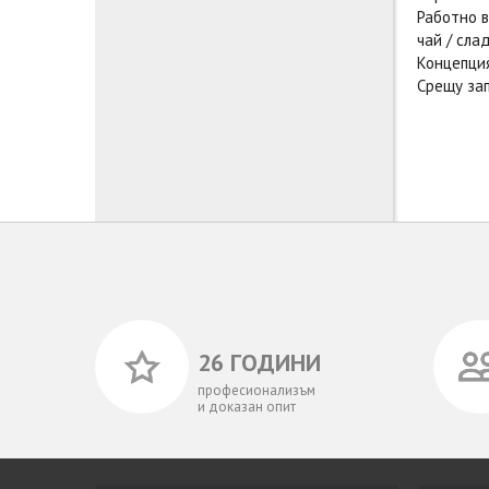
Работно в
чай / сла
Концепция
Срещу зап
26 ГОДИНИ
професионализъм
и доказан опит