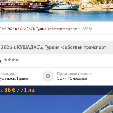
Лято 2026 в КУШАДАСЪ, Турция -собствен транспорт
ARORA
 2026 в КУШАДАСЪ, Турция -собствен транспорт
A
Локация
Продължителност
ушадасъ, Турция
1 дни / 1 нощувки
36
€
/
71
лв.
от: