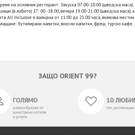
реме на основния ресторант: Закуска 07:00-10:00 (шведска маса), о
дкиши (в лобито) 17: 00 -18:00, вечеря 19:00-21:00 (шведска маса), к
та All Inclusive е валидна от 11:00 до 23:00 часа, включва местни
лащане: бутилирани напитки, вносни напитки, фреш, турско кафе.
ЗАЩО ORIENT 99?
ГОЛЯМО
10 ЛЮБИ
разнообразие от
топ дестинации
качествени хотели
и услуги