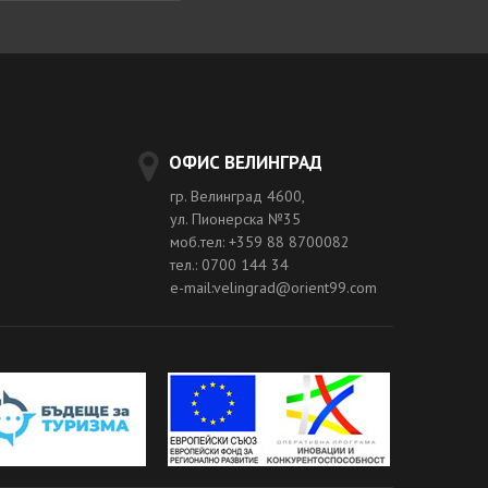
ОФИС ВЕЛИНГРАД
гр. Велинград 4600,
ул. Пионерска №35
моб.тел: +359 88 8700082
тел.: 0700 144 34
e-mail:velingrad@orient99.com