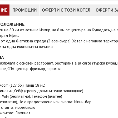
НИЕ
ПРОМОЦИИ
ОФЕРТИ С ТОЗИ ХОТЕЛ
ОФЕРТИ З
ПОЛОЖЕНИЕ
н на 80 км от летище Измир, на 6 км от центъра на Кушадасъ, на 4
град Ефес.
 от една 6-етажна сграда (3 асансьора). Хотел с неголяма терито
 на една икономична почивка.
ЛА
азполага с основен ресторант, ресторант a la carte (турска кухня, 
ане, СПА-център, фризьор, пералня
Room (127 бр.) Площ 18 м2
лиматик, Сейф (срещу допълнително заплащане)
, WiFi (безплатно), Телефон (платен)
езплатно), Не е предоставено или липсва: Мини-бар
 стаята: море/около
окритие: Ламинат