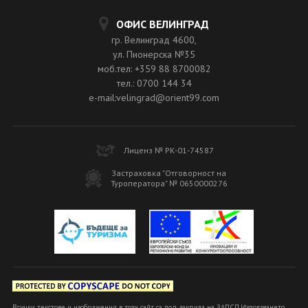
ОФИС ВЕЛИНГРАД
гр. Велинград 4600,
ул. Пионерска №35
моб.тел: +359 88 8700082
тел.: 0700 144 34
e-mail:velingrad@orient99.com
Лиценз № РК-01-74587
Застраховка "Отговорност на
Туроператора" № 0650000276
Всички текстове и изображения в този сайт са под закрила на ЗАПСП.Използването,