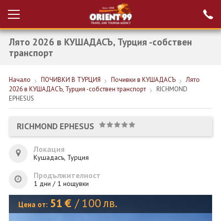
Лято 2026 в КУШАДАСЪ, Турция -собствен
Проверка на
Вход за агенти
резервация
транспорт
РАННИ ЗАПИСВАНИЯ ТУРЦИЯ
Начало
ПОЧИВКИ В ТУРЦИЯ
Почивки в КУШАДАСЪ
Лято
2026 в КУШАДАСЪ, Турция -собствен транспорт
RICHMOND
НОВА ГОДИНА ТУРЦИЯ
EPHESUS
НОВА ГОДИНА
RICHMOND EPHESUS
ПОЧИВКИ
Локация
КРУИЗИ
Кушадасъ, Турция
ЕКЗОТИКА
Продължителност
1 дни / 1 нощувки
ЕКСКУРЗИИ
51
€
/
100
лв.
Цена от: