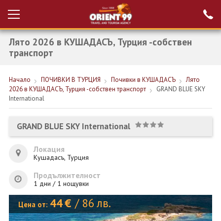
Лято 2026 в КУШАДАСЪ, Турция -собствен
Проверка на
Вход за агенти
резервация
транспорт
РАННИ ЗАПИСВАНИЯ ТУРЦИЯ
Начало
ПОЧИВКИ В ТУРЦИЯ
Почивки в КУШАДАСЪ
Лято
2026 в КУШАДАСЪ, Турция -собствен транспорт
GRAND BLUE SKY
НОВА ГОДИНА ТУРЦИЯ
International
НОВА ГОДИНА
GRAND BLUE SKY International
ПОЧИВКИ
Локация
КРУИЗИ
Кушадасъ, Турция
ЕКЗОТИКА
Продължителност
1 дни / 1 нощувки
ЕКСКУРЗИИ
44
€
/
86
лв.
Цена от: