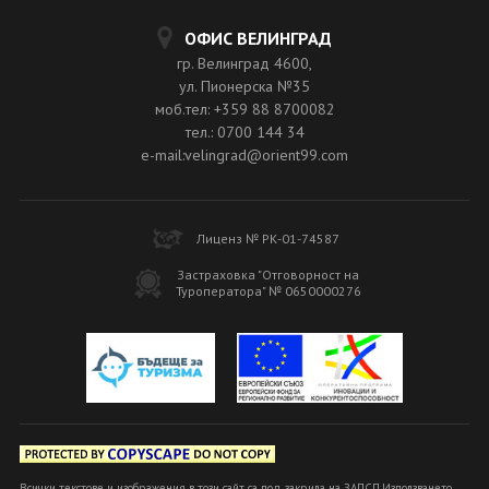
ОФИС ВЕЛИНГРАД
гр. Велинград 4600,
ул. Пионерска №35
моб.тел: +359 88 8700082
тел.: 0700 144 34
e-mail:velingrad@orient99.com
Лиценз № РК-01-74587
Застраховка "Отговорност на
Туроператора" № 0650000276
Всички текстове и изображения в този сайт са под закрила на ЗАПСП.Използването,