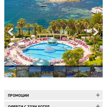
ОЩЕ
ЗА НАС
КОНТАКТИ
ФИРМЕНИ ДОКУМЕНТИ
0700 144 34
Запитване
ПОСЛЕДВАЙТЕ НИ
ПРОМОЦИИ
ОФЕРТИ С ТОЗИ ХОТЕЛ