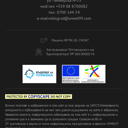
ул. Пионерска №35
моб.тел: +359 88 8700082
тел.: 0700 144 34
e-mail:velingrad@orient99.com
Лиценз № РК-01-74587
Застраховка "Отговорност на
Туроператора" № 0650000276
Всички текстове и изображения в този сайт са под закрила на ЗАПСП.Използването,
копирането и публикуването на част или цялото съдържание на сайта е забранено.
Уважаеми клиенти, информацията публикувана на този сайт е с информационна и
рекламна цел и е възможно да са допуснати грешки. Съгласно чл.80 от
ЗТ достоверна и вярна се счита информацията, предоставена в офисите ОРИЕНТ