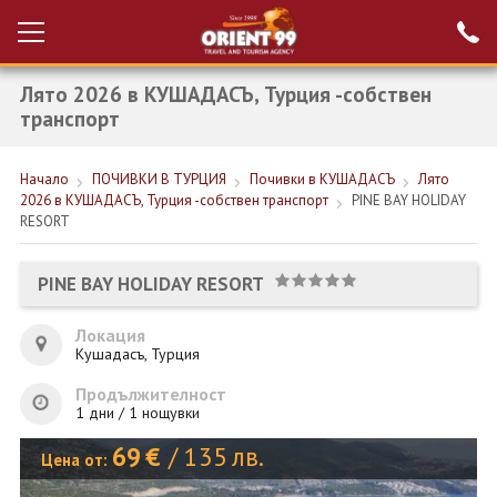
Лято 2026 в КУШАДАСЪ, Турция -собствен
Проверка на
Вход за агенти
резервация
транспорт
РАННИ ЗАПИСВАНИЯ ТУРЦИЯ
Начало
ПОЧИВКИ В ТУРЦИЯ
Почивки в КУШАДАСЪ
Лято
2026 в КУШАДАСЪ, Турция -собствен транспорт
PINE BAY HOLIDAY
НОВА ГОДИНА ТУРЦИЯ
RESORT
НОВА ГОДИНА
PINE BAY HOLIDAY RESORT
ПОЧИВКИ
Локация
КРУИЗИ
Кушадасъ, Турция
ЕКЗОТИКА
Продължителност
1 дни / 1 нощувки
ЕКСКУРЗИИ
69
€
/
135
лв.
Цена от: