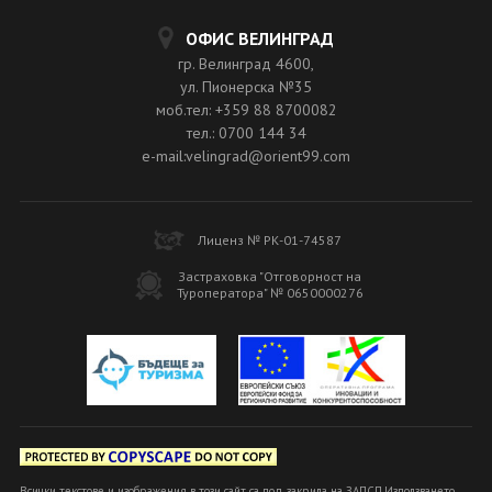
ОФИС ВЕЛИНГРАД
гр. Велинград 4600,
ул. Пионерска №35
моб.тел: +359 88 8700082
тел.: 0700 144 34
e-mail:velingrad@orient99.com
Лиценз № РК-01-74587
Застраховка "Отговорност на
Туроператора" № 0650000276
Всички текстове и изображения в този сайт са под закрила на ЗАПСП.Използването,