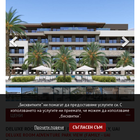
ОЩЕ
ЗА НАС
КОНТАКТИ
ФИРМЕНИ ДОКУМЕНТИ
0700 144 34
Запитване
ПОСЛЕДВАЙТЕ НИ
„Бисквитките“ ни помагат да предоставяме услугите си. С
използването на услугите ни приемате, че можем да използваме
ЦЕНИ
„бисквитки“.
Прочети повече
СЪГЛАСЕН СЪМ
DELUXE ROOM ADVENTURE PARK VIEW (FAMILY, UAI
DELUXE ROOM ADVENTURE PARK VIEW (FAMILY - UAI