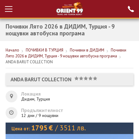
Почивки Лято 2026 в ДИДИМ, Турция - 9
Проверка на
Вход за агенти
резервация
нощувки автобусна програма
РАННИ ЗАПИСВАНИЯ ТУРЦИЯ
Начало
ПОЧИВКИ В ТУРЦИЯ
Почивки в ДИДИМ
Почивки
Лято 2026 в ДИДИМ, Турция - 9 нощувки автобусна програма
НОВА ГОДИНА ТУРЦИЯ
ANDA BARUT COLLECTION
НОВА ГОДИНА
ANDA BARUT COLLECTION
ПОЧИВКИ
Локация
КРУИЗИ
Дидим, Турция
ЕКЗОТИКА
Продължителност
12 дни / 9 нощувки
ЕКСКУРЗИИ
1795
€
/
3511
лв.
Цена от: