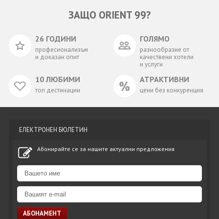
ЗАЩО ORIENT 99?
26 ГОДИНИ
ГОЛЯМО
професионализъм
разнообразие от
и доказан опит
качествени хотели
и услуги
10 ЛЮБИМИ
АТРАКТИВНИ
топ дестинации
цени без конкуренция
ЕЛЕКТРОНЕН БЮЛЕТИН
Абонирайте се за нашите актуални предложения