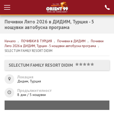
Почивки Лято 2026 в ДИДИМ, Турция - 5
Проверка на
Вход за агенти
резервация
нощувки автобусна програма
РАННИ ЗАПИСВАНИЯ ТУРЦИЯ
Начало
ПОЧИВКИ В ТУРЦИЯ
Почивки в ДИДИМ
Почивки
Лято 2026 в ДИДИМ, Турция - 5 нощувки автобусна програма
НОВА ГОДИНА ТУРЦИЯ
SELECTUM FAMILY RESORT DIDIM
НОВА ГОДИНА
SELECTUM FAMILY RESORT DIDIM
ПОЧИВКИ
Локация
КРУИЗИ
Дидим, Турция
ЕКЗОТИКА
Продължителност
8 дни / 5 нощувки
ЕКСКУРЗИИ