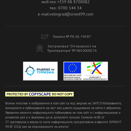
моб.тел: +359 88 8700082
тел.: 0700 144 34
e-mail:velingrad@orient99.com
Лиценз № РК-01-74587
Застраховка "Отговорност на
Туроператора" № 0650000276
Всички текстове и изображения в този сайт са под закрила на ЗАПСП.Използването,
копирането и публикуването на част или цялото съдържание на сайта е забранено.
Уважаеми клиенти, информацията публикувана на този сайт е с информационна и
рекламна цел и е възможно да са допуснати грешки. Съгласно чл.80 от
ЗТ достоверна и вярна се счита информацията, предоставена в офисите ОРИЕНТ
99 БГ ООД или на оторизираните ни агенти!