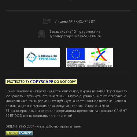
Лиценз № РК-01-74587
Застраховка "Отговорност на
Туроператора" № 0650000276
Всички текстове и изображения в този сайт са под закрила на ЗАПСП.Използването,
копирането и публикуването на част или цялото съдържание на сайта е забранено.
Уважаеми клиенти, информацията публикувана на този сайт е с информационна и
рекламна цел и е възможно да са допуснати грешки. Съгласно чл.80 от
ЗТ достоверна и вярна се счита информацията, предоставена в офисите ОРИЕНТ
99 БГ ООД или на оторизираните ни агенти!
ORIENT 99 © 2007 - Present. Всички права запазени