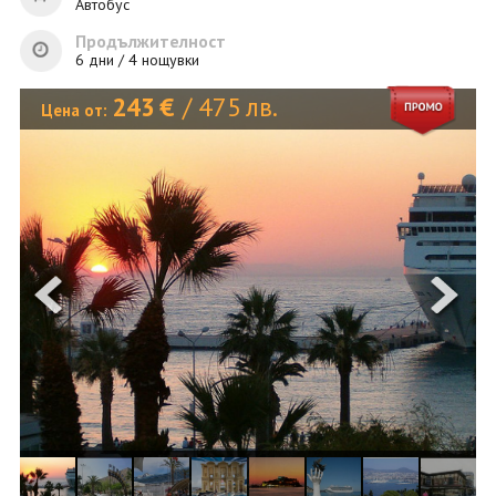
ОЩЕ
Автобус
Продължителност
ЗА НАС
КОНТАКТИ
6 дни / 4 нощувки
ФИРМЕНИ ДОКУМЕНТИ
243
€
/
475
лв.
Цена от:
0700 144 34
Запитване
ПОСЛЕДВАЙТЕ НИ