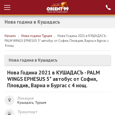
Нова година в Кушадасъ
Проверка на
Вход за агенти
резервация
Начало
Нова година Турция
Нова Година 2021 в КУШАДАСЪ -
РАННИ ЗАПИСВАНИЯ ТУРЦИЯ
PALM WINGS EPHESUS 5* автобус от София, Пловдив, Варна и Бургас с
4 нощ.
НОВА ГОДИНА ТУРЦИЯ
НОВА ГОДИНА
Нова година в Кушадасъ
ПОЧИВКИ
Нова Година 2021 в КУШАДАСЪ - PALM
WINGS EPHESUS 5* автобус от София,
КРУИЗИ
Пловдив, Варна и Бургас с 4 нощ.
ЕКЗОТИКА
Локация
ЕКСКУРЗИИ
Кушадасъ, Турция
Транспорт