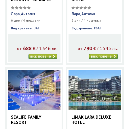
PALACE
Лара, Анталия
Лара, Анталия
6 дни / 4 нощувки
6 дни / 4 нощувки
Вид хранене: UAI
Вид хранене: FSAI
688
1346
790
1545
€
лв.
€
лв.
/
/
от
от
виж повече
виж повече
SEALIFE FAMILY
LIMAK LARA DELUXE
RESORT
HOTEL