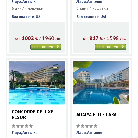
Лара, Анталия
Лара, Анталия
6 дни / 4 нощувки
6 дни / 4 нощувки
Вид хранене: UAI
Вид хранене: UAI
1002
1960
817
1598
€
лв.
€
лв.
/
/
от
от
виж повече
виж повече
CONCORDE DELUXE
ADALYA ELITE LARA
RESORT
Лара, Анталия
Лара, Анталия