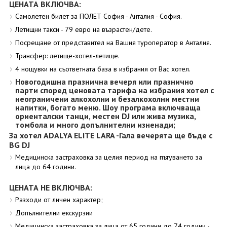
ЦЕНАТА ВКЛЮЧВА:
Самолетен билет за ПОЛЕТ София - Анталия - София.
Летищни такси - 79 евро на възрастен/дете.
Посрещане от представител на Вашия туроператор в Анталия.
Трансфер: летище-хотел-летище.
4 нощувки на съответната база в избрания от Вас хотел.
Новогодишна празнична вечеря или празнично
парти според ценовата тарифа на избрания хотел с
неограничени алкохолни и безалкохолни местни
напитки, богато меню. Шоу програма включваща
ориенталски танци, местен DJ или жива музика,
томбола и много допълнителни изненади;
За хотел ADALYA ELITE LARA -Гала вечерята ще бъде с
BG DJ
Медицинска застраховка за целия период на пътуването за
лица до 64 години.
ЦЕНАТА НЕ ВКЛЮЧВА:
Разходи от личен характер;
Допълнителни екскурзии
Медицинска застраховка за лица от 65 години до 74 години -