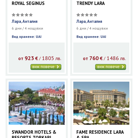
ROYAL SEGINUS
TRENDY LARA
Лара, Анталия
Лара, Анталия
6 дни / 4 нощувки
6 дни / 4 нощувки
Вид хранене: UAI
Вид хранене: UAI
923
1805
760
1486
€
лв.
€
лв.
/
/
от
от
виж повече
виж повече
SWANDOR HOTELS &
FAME RESIDENCE LARA
RESORTS TOPKAPI
& SPA