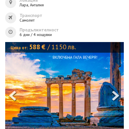
Локация
ОЩЕ
Лара, Анталия
ЗА НАС
КОНТАКТИ
Транспорт
ФИРМЕНИ ДОКУМЕНТИ
Самолет
Продължителност
6 дни / 4 нощувки
0700 144 34
Запитване
588
€
/
1150
лв.
Цена от:
ПОСЛЕДВАЙТЕ НИ
ВКЛЮЧЕНА ГАЛА ВЕЧЕРЯ!