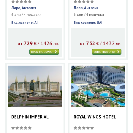
Лара, Анталия
Лара, Анталия
6 дни / 4 нощувки
6 дни / 4 нощувки
Вид хранене: AI
Вид хранене: UAI
729
1426
732
1432
€
лв.
€
лв.
/
/
от
от
виж повече
виж повече
DELPHIN IMPERIAL
ROYAL WINGS HOTEL