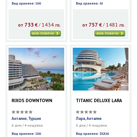
Вид хранене: UAI
Вид хранене: AI
733
1434
757
1481
€
лв.
€
лв.
/
/
от
от
виж повече
виж повече
RIXOS DOWNTOWN
TITANIC DELUXE LARA
Анталия, Турция
Лара, Анталия
6 дни / 4 нощувки
6 дни / 4 нощувки
Вид хранене: UAI
Вид хранене: DLXAI