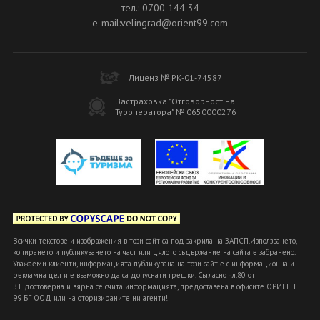
тел.: 0700 144 34
e-mail:velingrad@orient99.com
Лиценз № РК-01-74587
Застраховка "Отговорност на
Туроператора" № 0650000276
Всички текстове и изображения в този сайт са под закрила на ЗАПСП.Използването,
копирането и публикуването на част или цялото съдържание на сайта е забранено.
Уважаеми клиенти, информацията публикувана на този сайт е с информационна и
рекламна цел и е възможно да са допуснати грешки. Съгласно чл.80 от
ЗТ достоверна и вярна се счита информацията, предоставена в офисите ОРИЕНТ
99 БГ ООД или на оторизираните ни агенти!