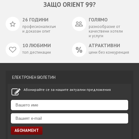
ЗАЩО ORIENT 99?
26 ГОДИНИ
ГОЛЯМО
професионализъм
разнообразие от
и доказан опит
качествени хотели
и услуги
10 ЛЮБИМИ
АТРАКТИВНИ
топ дестинации
цени без конкуренция
ЕЛЕКТРОНЕН БЮЛЕТИН
Абонирайте се за нашите актуални предложения