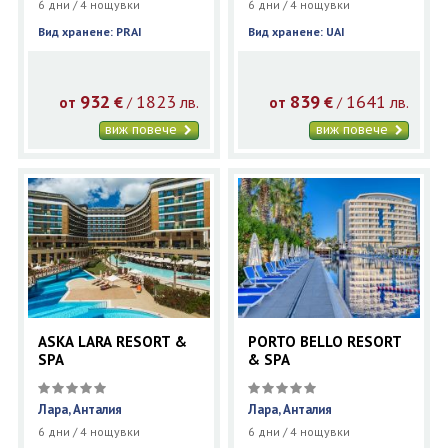
6 дни / 4 нощувки
6 дни / 4 нощувки
Вид хранене: PRAI
Вид хранене: UAI
932
1823
839
1641
€
лв.
€
лв.
/
/
от
от
виж повече
виж повече
ASKA LARA RESORT &
PORTO BELLO RESORT
SPA
& SPA
Лара, Анталия
Лара, Анталия
6 дни / 4 нощувки
6 дни / 4 нощувки