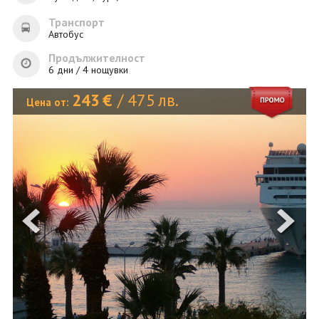
ОЩЕ
Транспорт
ЗА НАС
КОНТАКТИ
Автобус
ФИРМЕНИ ДОКУМЕНТИ
Продължителност
6 дни / 4 нощувки
0700 144 34
Запитване
243
€
/
475
лв.
Цена от:
ПОСЛЕДВАЙТЕ НИ