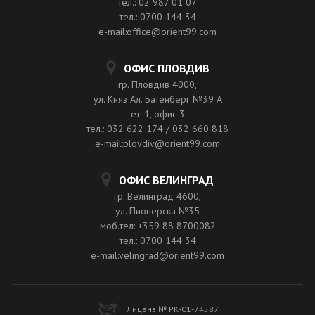
тел.: 02 987 01 07
тел.: 0700 144 34
e-mail:office@orient99.com
ОФИС ПЛОВДИВ
гр. Пловдив 4000,
ул. Княз Ал. Батенберг №39 A
ет. 1, офис 3
тел.: 032 622 174 / 032 660 818
e-mail:plovdiv@orient99.com
ОФИС ВЕЛИНГРАД
гр. Велинград 4600,
ул. Пионерска №35
моб.тел: +359 88 8700082
тел.: 0700 144 34
e-mail:velingrad@orient99.com
Лиценз № РК-01-74587