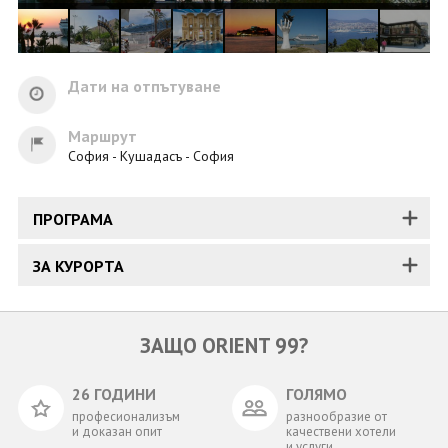
Дати на отпътуване
Маршрут
София - Кушадасъ - София
ПРОГРАМА
ЗА КУРОРТА
ЗАЩО ORIENT 99?
26 ГОДИНИ
ГОЛЯМО
професионализъм
разнообразие от
и доказан опит
качествени хотели
и услуги