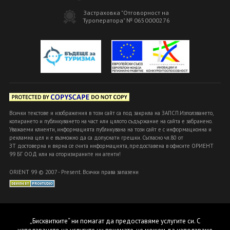
Застраховка "Отговорност на
Туроператора" № 0650000276
Всички текстове и изображения в този сайт са под закрила на ЗАПСП.Използването,
копирането и публикуването на част или цялото съдържание на сайта е забранено.
Уважаеми клиенти, информацията публикувана на този сайт е с информационна и
рекламна цел и е възможно да са допуснати грешки. Съгласно чл.80 от
ЗТ достоверна и вярна се счита информацията, предоставена в офисите ОРИЕНТ
99 БГ ООД или на оторизираните ни агенти!
ORIENT 99 © 2007 - Present. Всички права запазени
„Бисквитките“ ни помагат да предоставяме услугите си. С