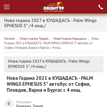
Нова година 2027 в КУШАДАСЪ - Palm Wings
Проверка на
Вход за агенти
резервация
EPHESUS 5* /4 нощ./
РАННИ ЗАПИСВАНИЯ ТУРЦИЯ
Начало
Нова година Турция
Нова Година Кушадасъ
Нова
Година 2021 в КУШАДАСЪ - PALM WINGS EPHESUS 5* автобус от
НОВА ГОДИНА ТУРЦИЯ
София, Пловдив, Варна и Бургас с 4 нощ.
НОВА ГОДИНА
Нова година 2027 в КУШАДАСЪ - Palm Wings
ПОЧИВКИ
EPHESUS 5* /4 нощ./
КРУИЗИ
Нова Година 2021 в КУШАДАСЪ - PALM
WINGS EPHESUS 5* автобус от София,
ЕКЗОТИКА
Пловдив, Варна и Бургас с 4 нощ.
ЕКСКУРЗИИ
Локация
Кушадасъ, Турция