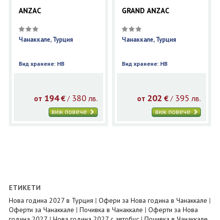
ANZAC
GRAND ANZAC
Чанаккале, Турция
Чанаккале, Турция
Вид хранене: HB
Вид хранене: HB
194
380
202
395
€
лв.
€
лв.
/
/
от
от
виж повече
виж повече
ЕТИКЕТИ
Нова година 2027 в Турция
|
Офери за Нова година в Чанаккале
|
Оферти за Чанаккале
|
Почивка в Чанаккале
|
Оферти за Нова
година 2027
|
Нова година 2027 с автобус
|
Почивка в Чанаккале