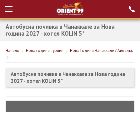
Автобусна почивка в Чанаккале за Нова
Проверка на
Вход за агенти
резервация
година 2027 - хотел KOLIN 5*
РАННИ ЗАПИСВАНИЯ ТУРЦИЯ
Начало
Нова година Турция
Нова Година Чанаккале / Айвалък
НОВА ГОДИНА ТУРЦИЯ
НОВА ГОДИНА
Автобусна почивка в Чанаккале за Нова година
2027 - хотел KOLIN 5*
ПОЧИВКИ
КРУИЗИ
ЕКЗОТИКА
ЕКСКУРЗИИ