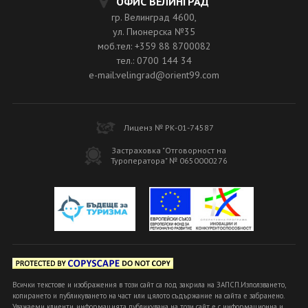
ОФИС ВЕЛИНГРАД
гр. Велинград 4600,
ул. Пионерска №35
моб.тел: +359 88 8700082
тел.: 0700 144 34
e-mail:velingrad@orient99.com
Лиценз № РК-01-74587
Застраховка "Отговорност на
Туроператора" № 0650000276
Всички текстове и изображения в този сайт са под закрила на ЗАПСП.Използването,
копирането и публикуването на част или цялото съдържание на сайта е забранено.
Уважаеми клиенти, информацията публикувана на този сайт е с информационна и