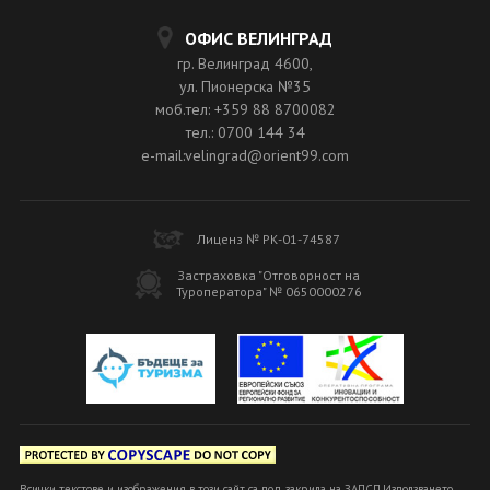
ОФИС ВЕЛИНГРАД
гр. Велинград 4600,
ул. Пионерска №35
моб.тел: +359 88 8700082
тел.: 0700 144 34
e-mail:velingrad@orient99.com
Лиценз № РК-01-74587
Застраховка "Отговорност на
Туроператора" № 0650000276
Всички текстове и изображения в този сайт са под закрила на ЗАПСП.Използването,