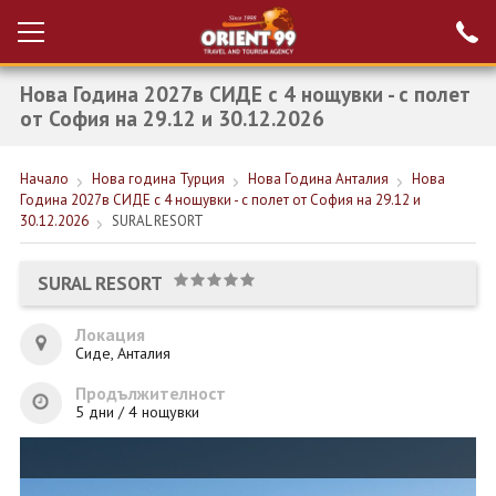
Нова Година 2027в СИДЕ с 4 нощувки - с полет
Проверка на
Вход за агенти
резервация
от София на 29.12 и 30.12.2026
РАННИ ЗАПИСВАНИЯ ТУРЦИЯ
Начало
Нова година Турция
Нова Година Анталия
Нова
Година 2027в СИДЕ с 4 нощувки - с полет от София на 29.12 и
НОВА ГОДИНА ТУРЦИЯ
30.12.2026
SURAL RESORT
НОВА ГОДИНА
SURAL RESORT
ПОЧИВКИ
Локация
КРУИЗИ
Сиде, Анталия
ЕКЗОТИКА
Продължителност
5 дни / 4 нощувки
ЕКСКУРЗИИ