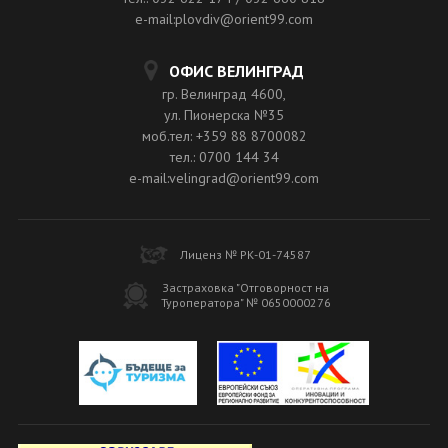
e-mail:plovdiv@orient99.com
ОФИС ВЕЛИНГРАД
гр. Велинград 4600,
ул. Пионерска №35
моб.тел: +359 88 8700082
тел.: 0700 144 34
e-mail:velingrad@orient99.com
Лиценз № РК-01-74587
Застраховка "Отговорност на
Туроператора" № 0650000276