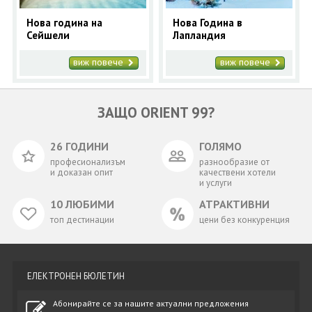
Нова година на
Нова Година в
Сейшели
Лапландия
виж повече
виж повече
ЗАЩО ORIENT 99?
26 ГОДИНИ
ГОЛЯМО
професионализъм
разнообразие от
и доказан опит
качествени хотели
и услуги
10 ЛЮБИМИ
АТРАКТИВНИ
топ дестинации
цени без конкуренция
ЕЛЕКТРОНЕН БЮЛЕТИН
Абонирайте се за нашите актуални предложения