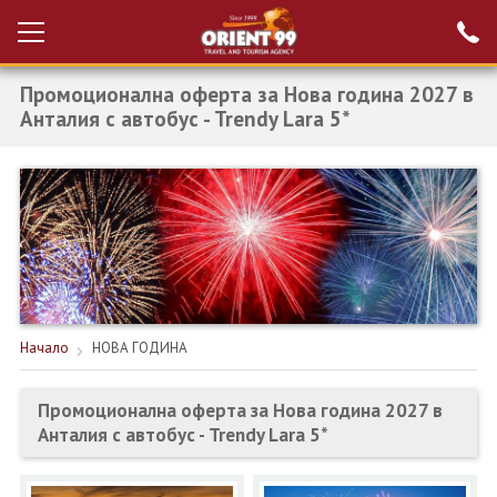
Промоционална оферта за Нова година 2027 в
Проверка на
Вход за агенти
резервация
Анталия с автобус - Trendy Lara 5*
РАННИ ЗАПИСВАНИЯ ТУРЦИЯ
НОВА ГОДИНА ТУРЦИЯ
НОВА ГОДИНА
ПОЧИВКИ
КРУИЗИ
Начало
НОВА ГОДИНА
ЕКЗОТИКА
Промоционална оферта за Нова година 2027 в
Анталия с автобус - Trendy Lara 5*
ЕКСКУРЗИИ