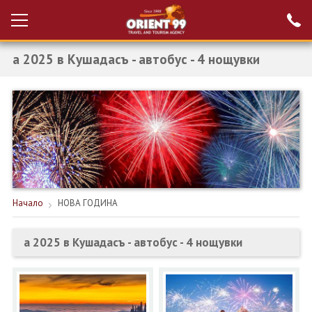
а 2025 в Кушадасъ - автобус - 4 нощувки
Проверка на
Вход за агенти
резервация
РАННИ ЗАПИСВАНИЯ ТУРЦИЯ
НОВА ГОДИНА ТУРЦИЯ
НОВА ГОДИНА
ПОЧИВКИ
Начало
НОВА ГОДИНА
КРУИЗИ
а 2025 в Кушадасъ - автобус - 4 нощувки
ЕКЗОТИКА
ЕКСКУРЗИИ