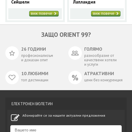
Сейшели
Лапландия
виж повече
виж повече
ЗАЩО ORIENT 99?
26 ГОДИНИ
ГОЛЯМО
професионализъм
разнообразие от
и доказан опит
качествени хотели
и услуги
10 ЛЮБИМИ
АТРАКТИВНИ
топ дестинации
цени без конкуренция
ЕЛЕКТРОНЕН БЮЛЕТИН
Абонирайте се за нашите актуални предложения