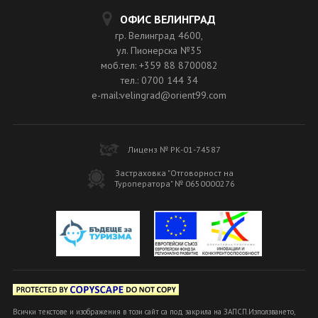
ОФИС ВЕЛИНГРАД
гр. Велинград 4600,
ул. Пионерска №35
моб.тел: +359 88 8700082
тел.: 0700 144 34
e-mail:velingrad@orient99.com
Лиценз № РК-01-74587
Застраховка "Отговорност на
Туроператора" № 0650000276
Всички текстове и изображения в този сайт са под закрила на ЗАПСП.Използването,