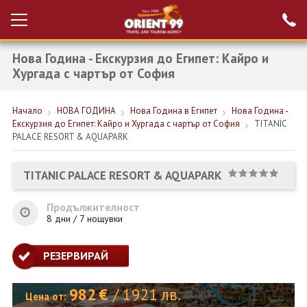
Нова Година - Екскурзия до Египет: Кайро и
Проверка на
Вход за агенти
резервация
Хургада с чартър от София
РАННИ ЗАПИСВАНИЯ ТУРЦИЯ
Начало
НОВА ГОДИНА
Нова Година в Египет
Нова Година -
Екскурзия до Египет: Кайро и Хургада с чартър от София
TITANIC
НОВА ГОДИНА ТУРЦИЯ
PALACE RESORT & AQUAPARK
НОВА ГОДИНА
TITANIC PALACE RESORT & AQUAPARK
ПОЧИВКИ
Продължителност
КРУИЗИ
8 дни / 7 нощувки
ЕКЗОТИКА
РЕЗЕРВИРАЙ
ЕКСКУРЗИИ
982
€
/
1921
лв.
Цена от: