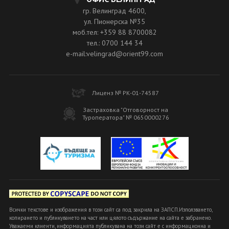
гр. Велинград 4600,
ул. Пионерска №35
моб.тел: +359 88 8700082
тел.: 0700 144 34
e-mail:velingrad@orient99.com
Лиценз № РК-01-74587
Застраховка "Отговорност на
Туроператора" № 0650000276
Всички текстове и изображения в този сайт са под закрила на ЗАПСП.Използването,
копирането и публикуването на част или цялото съдържание на сайта е забранено.
Уважаеми клиенти, информацията публикувана на този сайт е с информационна и