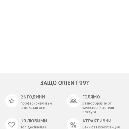
ОЩЕ
ЗА НАС
КОНТАКТИ
ФИРМЕНИ ДОКУМЕНТИ
0700 144 34
Запитване
ПОСЛЕДВАЙТЕ НИ
ЗАЩО ORIENT 99?
26 ГОДИНИ
ГОЛЯМО
професионализъм
разнообразие от
и доказан опит
качествени хотели
и услуги
10 ЛЮБИМИ
АТРАКТИВНИ
топ дестинации
цени без конкуренция