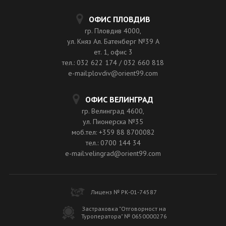
ОФИС ПЛОВДИВ
гр. Пловдив 4000,
ул. Княз Ал. Батенберг №39 A
ет. 1, офис 3
тел.: 032 622 174 / 032 660 818
e-mail:plovdiv@orient99.com
ОФИС ВЕЛИНГРАД
гр. Велинград 4600,
ул. Пионерска №35
моб.тел: +359 88 8700082
тел.: 0700 144 34
e-mail:velingrad@orient99.com
Лиценз № РК-01-74587
Застраховка "Отговорност на
Туроператора" № 0650000276