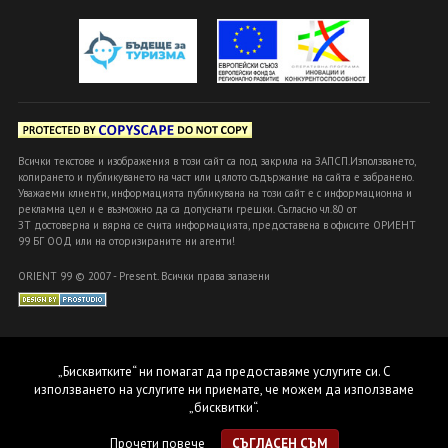
Всички текстове и изображения в този сайт са под закрила на ЗАПСП.Използването,
копирането и публикуването на част или цялото съдържание на сайта е забранено.
Уважаеми клиенти, информацията публикувана на този сайт е с информационна и
рекламна цел и е възможно да са допуснати грешки. Съгласно чл.80 от
ЗТ достоверна и вярна се счита информацията, предоставена в офисите ОРИЕНТ
99 БГ ООД или на оторизираните ни агенти!
ORIENT 99 © 2007 - Present. Всички права запазени
„Бисквитките“ ни помагат да предоставяме услугите си. С
използването на услугите ни приемате, че можем да използваме
„бисквитки“.
Прочети повече
СЪГЛАСЕН СЪМ