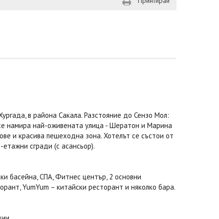
Принтирай
ургада, в района Сакала. Разстояние до Сензо Мол:
 се намира най-оживената улица - Шератон и Марина
ове и красива пешеходна зона. Хотелът се състои от
-етажни сгради (с асансьор).
ки басейна, СПА, Фитнес център, 2 основни
торант, YumYum – китайски ресторант и няколко бара.
ции