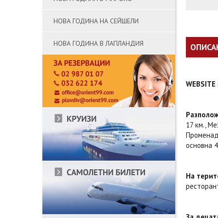
НОВА ГОДИНА НА СЕЙШЕЛИ
НОВА ГОДИНА В ЛАПЛАНДИЯ
ОПИСА
WEBSITE
Разполож
17 км., М
Променад 
основна 4
На терит
ресторант
За децат