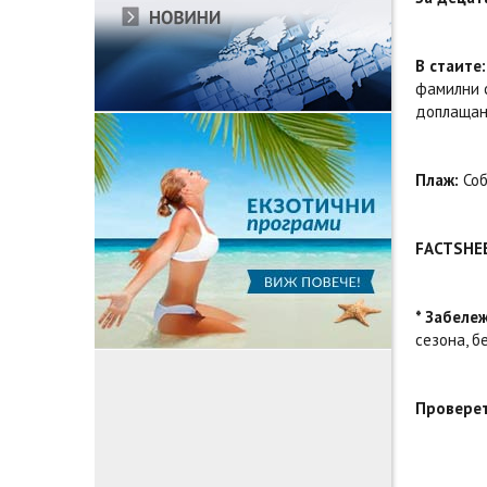
В стаите:
фамилни с
доплащане
Плаж:
Соб
FACTSHE
* Забележ
сезона, 
Проверет