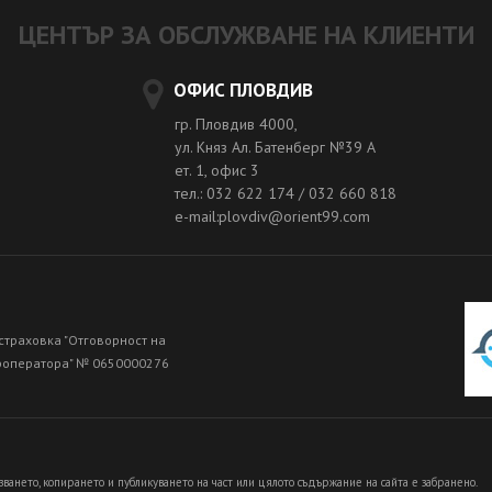
ЦЕНТЪР ЗА ОБСЛУЖВАНЕ НА КЛИЕНТИ
ОФИС ПЛОВДИВ
гр. Пловдив 4000,
ул. Княз Ал. Батенберг №39 A
ет. 1, офис 3
тел.: 032 622 174 / 032 660 818
e-mail:plovdiv@orient99.com
страховка "Отговорност на
роператора" № 0650000276
зването, копирането и публикуването на част или цялото съдържание на сайта е забранено.