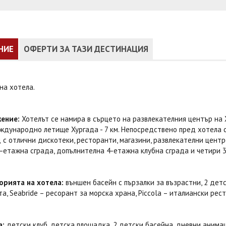
НИЕ
ОФЕРТИ ЗА ТАЗИ ДЕСТИНАЦИЯ
на хотела.
ение:
Хотелът се намира в сърцето на развлекателния център на Х
еждународно летище Хургада - 7 км. Непосредствено пред хотела
с отлични дискотеки, ресторанти, магазини, развлекателни центр
-етажна сграда, допълнителна 4-етажна клубна сграда и четири 3
орията на хотела:
външен басейн с пързалки за възрастни, 2 детс
а, Seabride – ресорант за морска храна, Piccola – италиански рес
а:
детски клуб, детска площадка, 2 детски басейна, дневни анима