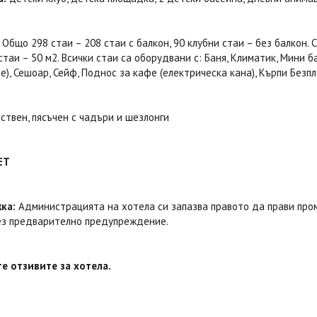
Общо 298 стаи – 208 стаи с балкон, 90 клубни стаи – без балкон. 
таи – 50 м2. Всички стаи са оборудвани с: Баня, Климатик, Мини ба
), Сешоар, Сейф, Поднос за кафе (електрическа кана), Кърпи Без
ствен, пясъчен с чадъри и шезлонги
ET
ка:
Администрацията на хотела си запазва правото да прави пром
без предварително предупреждение.
е отзивите за хотела.