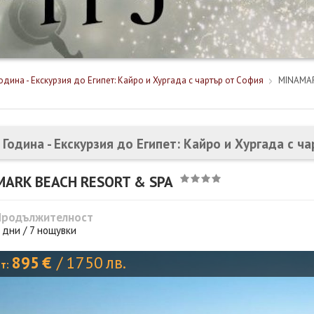
одина - Екскурзия до Египет: Кайро и Хургада с чартър от София
MINAMAR
 Година - Екскурзия до Египет: Кайро и Хургада с ч
MARK BEACH RESORT & SPA
Продължителност
 дни / 7 нощувки
895
€
/
1750
лв.
от: