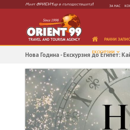
ЗА НАС
КО
РАННИ ЗАПИ
ЕКСКУРЗИИ
Нова Година - Екскурзия до Египет: К