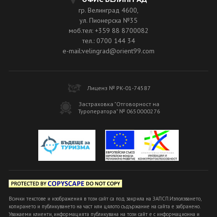
гр. Велинград 4600,
ул. Пионерска №35
моб.тел: +359 88 8700082
тел.: 0700 144 34
e-mail:velingrad@orient99.com
Лиценз № РК-01-74587
Застраховка "Отговорност на
Туроператора" № 0650000276
Всички текстове и изображения в този сайт са под закрила на ЗАПСП.Използването,
копирането и публикуването на част или цялото съдържание на сайта е забранено.
Уважаеми клиенти, информацията публикувана на този сайт е с информационна и