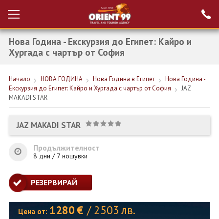
Нова Година - Екскурзия до Египет: Кайро и
Проверка на
Вход за агенти
резервация
Хургада с чартър от София
РАННИ ЗАПИСВАНИЯ ТУРЦИЯ
Начало
НОВА ГОДИНА
Нова Година в Египет
Нова Година -
Екскурзия до Египет: Кайро и Хургада с чартър от София
JAZ
НОВА ГОДИНА ТУРЦИЯ
MAKADI STAR
НОВА ГОДИНА
JAZ MAKADI STAR
ПОЧИВКИ
Продължителност
КРУИЗИ
8 дни / 7 нощувки
ЕКЗОТИКА
РЕЗЕРВИРАЙ
ЕКСКУРЗИИ
1280
€
/
2503
лв.
Цена от: