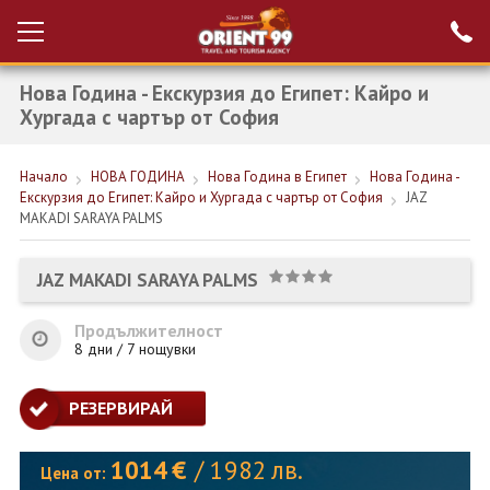
Нова Година - Екскурзия до Египет: Кайро и
Проверка на
Вход за агенти
резервация
Хургада с чартър от София
РАННИ ЗАПИСВАНИЯ ТУРЦИЯ
Начало
НОВА ГОДИНА
Нова Година в Египет
Нова Година -
Екскурзия до Египет: Кайро и Хургада с чартър от София
JAZ
НОВА ГОДИНА ТУРЦИЯ
MAKADI SARAYA PALMS
НОВА ГОДИНА
JAZ MAKADI SARAYA PALMS
ПОЧИВКИ
Продължителност
КРУИЗИ
8 дни / 7 нощувки
ЕКЗОТИКА
РЕЗЕРВИРАЙ
ЕКСКУРЗИИ
1014
€
/
1982
лв.
Цена от: