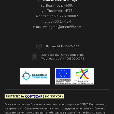
гр. Велинград 4600,
ул. Пионерска №35
моб.тел: +359 88 8700082
тел.: 0700 144 34
e-mail:velingrad@orient99.com
Лиценз № РК-01-74587
Застраховка "Отговорност на
Туроператора" № 0650000276
Всички текстове и изображения в този сайт са под закрила на ЗАПСП.Използването,
копирането и публикуването на част или цялото съдържание на сайта е забранено.
Уважаеми клиенти, информацията публикувана на този сайт е с информационна и