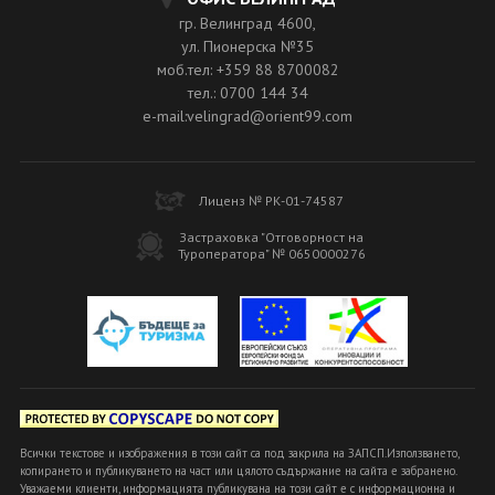
гр. Велинград 4600,
ул. Пионерска №35
моб.тел: +359 88 8700082
тел.: 0700 144 34
e-mail:velingrad@orient99.com
Лиценз № РК-01-74587
Застраховка "Отговорност на
Туроператора" № 0650000276
Всички текстове и изображения в този сайт са под закрила на ЗАПСП.Използването,
копирането и публикуването на част или цялото съдържание на сайта е забранено.
Уважаеми клиенти, информацията публикувана на този сайт е с информационна и