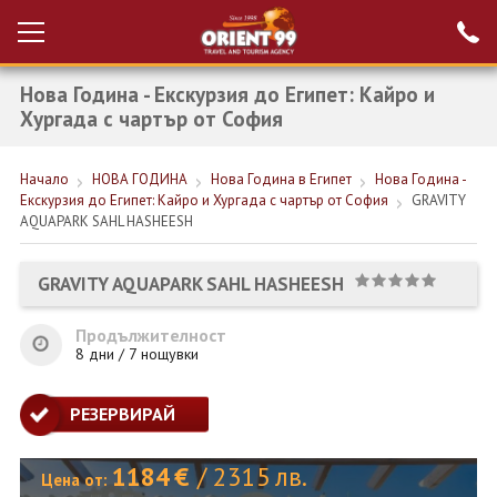
Нова Година - Екскурзия до Египет: Кайро и
Проверка на
Вход за агенти
резервация
Хургада с чартър от София
РАННИ ЗАПИСВАНИЯ ТУРЦИЯ
Начало
НОВА ГОДИНА
Нова Година в Египет
Нова Година -
Екскурзия до Египет: Кайро и Хургада с чартър от София
GRAVITY
НОВА ГОДИНА ТУРЦИЯ
AQUAPARK SAHL HASHEESH
НОВА ГОДИНА
GRAVITY AQUAPARK SAHL HASHEESH
ПОЧИВКИ
Продължителност
КРУИЗИ
8 дни / 7 нощувки
ЕКЗОТИКА
РЕЗЕРВИРАЙ
ЕКСКУРЗИИ
1184
€
/
2315
лв.
Цена от: