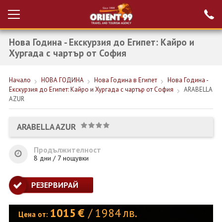
Нова Година - Екскурзия до Египет: Кайро и
Проверка на
Вход за агенти
резервация
Хургада с чартър от София
РАННИ ЗАПИСВАНИЯ ТУРЦИЯ
Начало
НОВА ГОДИНА
Нова Година в Египет
Нова Година -
Екскурзия до Египет: Кайро и Хургада с чартър от София
ARABELLA
НОВА ГОДИНА ТУРЦИЯ
AZUR
НОВА ГОДИНА
ARABELLA AZUR
ПОЧИВКИ
Продължителност
КРУИЗИ
8 дни / 7 нощувки
ЕКЗОТИКА
РЕЗЕРВИРАЙ
ЕКСКУРЗИИ
1015
€
/
1984
лв.
Цена от: