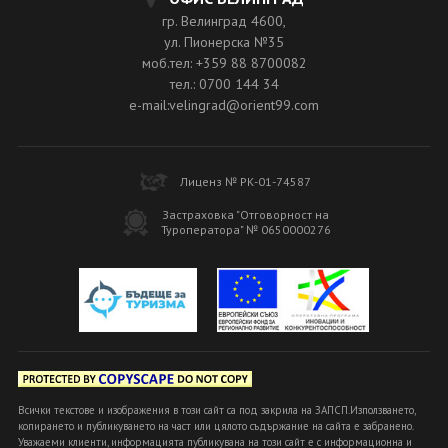
гр. Велинград 4600,
ул. Пионерска №35
моб.тел: +359 88 8700082
тел.: 0700 144 34
e-mail:velingrad@orient99.com
Лиценз № РК-01-74587
Застраховка "Отговорност на
Туроператора" № 0650000276
Всички текстове и изображения в този сайт са под закрила на ЗАПСП.Използването,
копирането и публикуването на част или цялото съдържание на сайта е забранено.
Уважаеми клиенти, информацията публикувана на този сайт е с информационна и