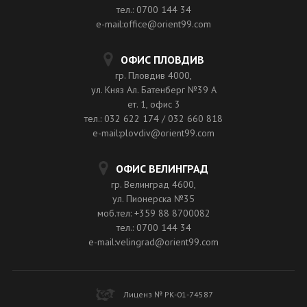
тел.: 0700 144 34
e-mail:office@orient99.com
ОФИС ПЛОВДИВ
гр. Пловдив 4000,
ул. Княз Ал. Батенберг №39 A
ет. 1, офис 3
тел.: 032 622 174 / 032 660 818
e-mail:plovdiv@orient99.com
ОФИС ВЕЛИНГРАД
гр. Велинград 4600,
ул. Пионерска №35
моб.тел: +359 88 8700082
тел.: 0700 144 34
e-mail:velingrad@orient99.com
Лиценз № РК-01-74587