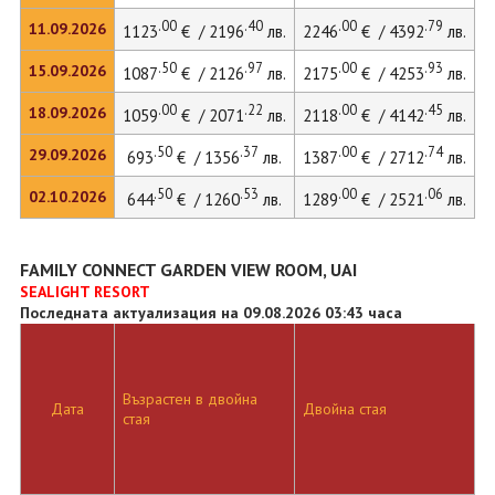
.00
.40
.00
.79
11.09.2026
1123
€ / 2196
лв.
2246
€ / 4392
лв.
.50
.97
.00
.93
15.09.2026
1087
€ / 2126
лв.
2175
€ / 4253
лв.
.00
.22
.00
.45
18.09.2026
1059
€ / 2071
лв.
2118
€ / 4142
лв.
.50
.37
.00
.74
29.09.2026
693
€ / 1356
лв.
1387
€ / 2712
лв.
.50
.53
.00
.06
02.10.2026
644
€ / 1260
лв.
1289
€ / 2521
лв.
FAMILY CONNECT GARDEN VIEW ROOM, UAI
SEALIGHT RESORT
Последната актуализация на 09.08.2026 03:43 часа
Възрастен в двойна
Д
Дата
Двойна стая
стая
л