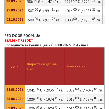
.50
.09
.00
.19
18.09.2026
586
€ / 1147
лв.
1173
€ / 2294
лв.
.00
.61
.00
.21
29.09.2026
507
€ / 991
лв.
1014
€ / 1983
лв.
.00
.92
.00
.83
02.10.2026
500
€ / 977
лв.
1000
€ / 1955
лв.
RED DOOR ROOM, UAI
SEALIGHT RESORT
Последната актуализация на 09.08.2026 03:43 часа
Възрастен в двойна
Дата
Двойна стая
стая
.00
.02
.00
.04
25.08.2026
1041
€ / 2036
лв.
2082
€ / 4072
лв.
.50
.41
.00
.82
28.08.2026
1009
€ / 1974
лв.
2019
€ / 3948
лв.
.50
.41
.00
.82
01.09.2026
1009
€ / 1974
лв.
2019
€ / 3948
лв.