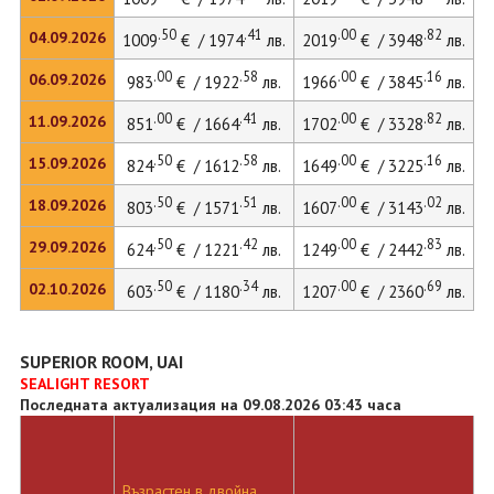
.50
.41
.00
.82
04.09.2026
1009
€ / 1974
лв.
2019
€ / 3948
лв.
.00
.58
.00
.16
06.09.2026
983
€ / 1922
лв.
1966
€ / 3845
лв.
.00
.41
.00
.82
11.09.2026
851
€ / 1664
лв.
1702
€ / 3328
лв.
.50
.58
.00
.16
15.09.2026
824
€ / 1612
лв.
1649
€ / 3225
лв.
.50
.51
.00
.02
18.09.2026
803
€ / 1571
лв.
1607
€ / 3143
лв.
.50
.42
.00
.83
29.09.2026
624
€ / 1221
лв.
1249
€ / 2442
лв.
.50
.34
.00
.69
02.10.2026
603
€ / 1180
лв.
1207
€ / 2360
лв.
SUPERIOR ROOM, UAI
SEALIGHT RESORT
Последната актуализация на 09.08.2026 03:43 часа
Възрастен в двойна
Д