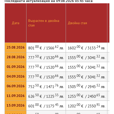
Последната актуализация на 09.08.2026 03:43 часа
Възрастен в двойна
Дв
Дата
Двойна стая
стая
ле
.00
.62
.00
.24
25.08.2026
801
€ / 1566
лв.
1602
€ / 3133
лв.
.50
.66
.00
.32
28.08.2026
777
€ / 1520
лв.
1555
€ / 3041
лв.
.50
.66
.00
.32
01.09.2026
777
€ / 1520
лв.
1555
€ / 3041
лв.
.50
.66
.00
.32
04.09.2026
777
€ / 1520
лв.
1555
€ / 3041
лв.
.50
.76
.00
.52
06.09.2026
752
€ / 1471
лв.
1505
€ / 2943
лв.
.50
.33
.00
.65
11.09.2026
626
€ / 1225
лв.
1253
€ / 2450
лв.
.00
.45
.00
.91
15.09.2026
601
€ / 1175
лв.
1202
€ / 2350
лв.
16