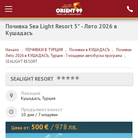
Почивка Sea Light Resort 5* - Лято 2026 в
Проверка на
Вход за агенти
резервация
Кушадасъ
РАННИ ЗАПИСВАНИЯ ТУРЦИЯ
Начало
ПОЧИВКИ В ТУРЦИЯ
Почивки в КУШАДАСЪ
Почивки
Лято 2026 в КУШАДАСЪ, Турция - 7 нощувки автобусна програма
НОВА ГОДИНА ТУРЦИЯ
SEALIGHT RESORT
НОВА ГОДИНА
SEALIGHT RESORT
ПОЧИВКИ
Локация
КРУИЗИ
Кушадасъ, Турция
ЕКЗОТИКА
Продължителност
10 дни / 7 нощувки
ЕКСКУРЗИИ
500
€
/
978
лв.
Цена от: