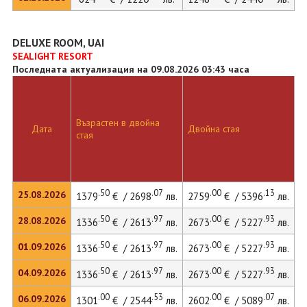
DELUXE ROOM, UAI
SEALIGHT RESORT
Последната актуализация на 09.08.2026 03:43 часа
Възрастен в двойна
Дата
Двойна стая
стая
.50
.07
.00
.13
25.08.2026
1379
€ / 2698
лв.
2759
€ / 5396
лв.
.50
.97
.00
.93
28.08.2026
1336
€ / 2613
лв.
2673
€ / 5227
лв.
.50
.97
.00
.93
01.09.2026
1336
€ / 2613
лв.
2673
€ / 5227
лв.
.50
.97
.00
.93
04.09.2026
1336
€ / 2613
лв.
2673
€ / 5227
лв.
.00
.53
.00
.07
06.09.2026
1301
€ / 2544
лв.
2602
€ / 5089
лв.