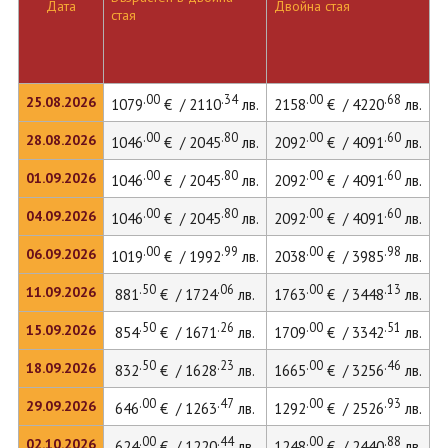
Дата
Двойна стая
стая
л
.00
.34
.00
.68
25.08.2026
1079
€ / 2110
лв.
2158
€ / 4220
лв.
.00
.80
.00
.60
28.08.2026
1046
€ / 2045
лв.
2092
€ / 4091
лв.
.00
.80
.00
.60
01.09.2026
1046
€ / 2045
лв.
2092
€ / 4091
лв.
.00
.80
.00
.60
04.09.2026
1046
€ / 2045
лв.
2092
€ / 4091
лв.
.00
.99
.00
.98
06.09.2026
1019
€ / 1992
лв.
2038
€ / 3985
лв.
.50
.06
.00
.13
11.09.2026
881
€ / 1724
лв.
1763
€ / 3448
лв.
.50
.26
.00
.51
15.09.2026
854
€ / 1671
лв.
1709
€ / 3342
лв.
2
.50
.23
.00
.46
18.09.2026
832
€ / 1628
лв.
1665
€ / 3256
лв.
.00
.47
.00
.93
29.09.2026
646
€ / 1263
лв.
1292
€ / 2526
лв.
.00
.44
.00
.88
02.10.2026
624
€ / 1220
лв.
1248
€ / 2440
лв.