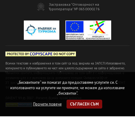
Застраховка "Отговорност на
Туроператора" № 0650000276
Всички текстове и изображения в този сайт са под закрила на ЗАПСП.Използването,
копирането и публикуването на част или цялото съдържание на сайта е забранено.
Уважаеми клиенти, информацията публикувана на този сайт е с информационна и
рекламна цел и е възможно да са допуснати грешки. Съгласно чл.80 от
„Бисквитките“ ни помагат да предоставяме услугите си. С
ЗТ достоверна и вярна се счита информацията, предоставена в офисите ОРИЕНТ
99 БГ ООД или на оторизираните ни агенти!
използването на услугите ни приемате, че можем да използваме
„бисквитки“.
ORIENT 99 © 2007 - Present. Всички права запазени
Прочети повече
СЪГЛАСЕН СЪМ