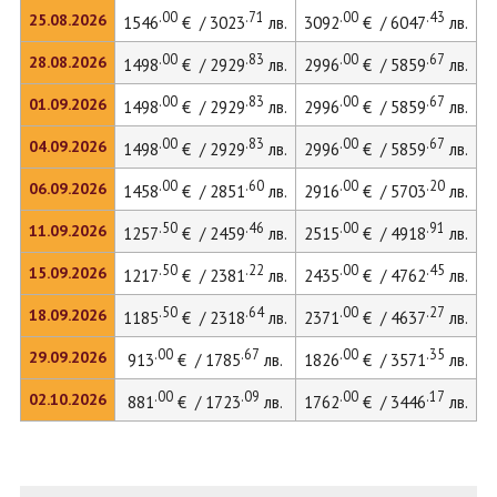
.00
.71
.00
.43
25.08.2026
1546
€ / 3023
лв.
3092
€ / 6047
лв.
.00
.83
.00
.67
28.08.2026
1498
€ / 2929
лв.
2996
€ / 5859
лв.
.00
.83
.00
.67
01.09.2026
1498
€ / 2929
лв.
2996
€ / 5859
лв.
.00
.83
.00
.67
04.09.2026
1498
€ / 2929
лв.
2996
€ / 5859
лв.
.00
.60
.00
.20
06.09.2026
1458
€ / 2851
лв.
2916
€ / 5703
лв.
.50
.46
.00
.91
11.09.2026
1257
€ / 2459
лв.
2515
€ / 4918
лв.
.50
.22
.00
.45
15.09.2026
1217
€ / 2381
лв.
2435
€ / 4762
лв.
2
.50
.64
.00
.27
18.09.2026
1185
€ / 2318
лв.
2371
€ / 4637
лв.
.00
.67
.00
.35
29.09.2026
913
€ / 1785
лв.
1826
€ / 3571
лв.
.00
.09
.00
.17
02.10.2026
881
€ / 1723
лв.
1762
€ / 3446
лв.