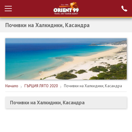
Почивки на Халкидики, Касандра
Проверка на
Вход за агенти
резервация
РАННИ ЗАПИСВАНИЯ ТУРЦИЯ
НОВА ГОДИНА ТУРЦИЯ
НОВА ГОДИНА
ПОЧИВКИ
Начало
ГЪРЦИЯ ЛЯТО 2020
Почивки на Халкидики, Касандра
КРУИЗИ
Почивки на Халкидики, Касандра
ЕКЗОТИКА
ЕКСКУРЗИИ