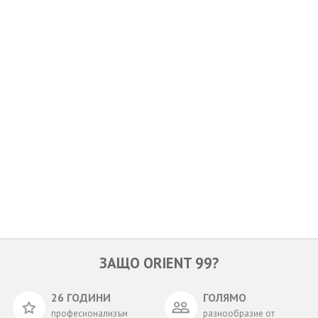
ОЩЕ
ЗА НАС
КОНТАКТИ
ФИРМЕНИ ДОКУМЕНТИ
0700 144 34
Запитване
ПОСЛЕДВАЙТЕ НИ
ЗАЩО ORIENT 99?
26 ГОДИНИ
ГОЛЯМО
професионализъм
разнообразие от