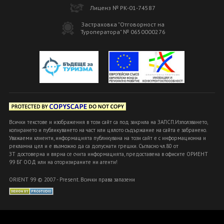
Лиценз № РК-01-74587
Застраховка "Отговорност на
Туроператора" № 0650000276
Всички текстове и изображения в този сайт са под закрила на ЗАПСП.Използването,
копирането и публикуването на част или цялото съдържание на сайта е забранено.
Уважаеми клиенти, информацията публикувана на този сайт е с информационна и
рекламна цел и е възможно да са допуснати грешки. Съгласно чл.80 от
ЗТ достоверна и вярна се счита информацията, предоставена в офисите ОРИЕНТ
99 БГ ООД или на оторизираните ни агенти!
ORIENT 99 © 2007 - Present. Всички права запазени