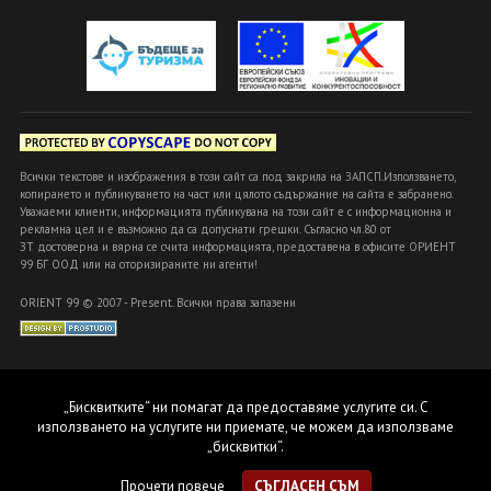
Всички текстове и изображения в този сайт са под закрила на ЗАПСП.Използването,
копирането и публикуването на част или цялото съдържание на сайта е забранено.
Уважаеми клиенти, информацията публикувана на този сайт е с информационна и
рекламна цел и е възможно да са допуснати грешки. Съгласно чл.80 от
ЗТ достоверна и вярна се счита информацията, предоставена в офисите ОРИЕНТ
99 БГ ООД или на оторизираните ни агенти!
ORIENT 99 © 2007 - Present. Всички права запазени
„Бисквитките“ ни помагат да предоставяме услугите си. С
използването на услугите ни приемате, че можем да използваме
„бисквитки“.
Прочети повече
СЪГЛАСЕН СЪМ