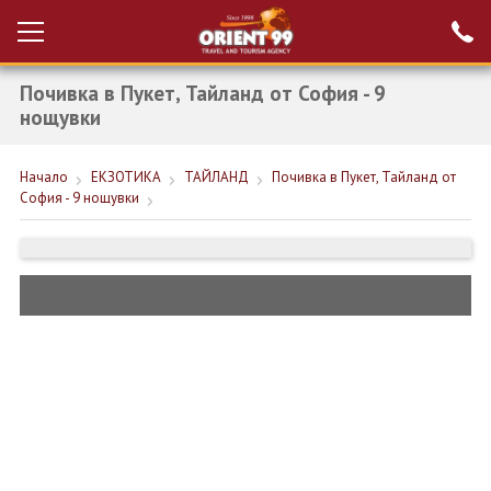
Почивка в Пукет, Тайланд от София - 9
Проверка на
Вход за агенти
резервация
нощувки
РАННИ ЗАПИСВАНИЯ ТУРЦИЯ
Начало
ЕКЗОТИКА
ТАЙЛАНД
Почивка в Пукет, Тайланд от
София - 9 нощувки
НОВА ГОДИНА ТУРЦИЯ
НОВА ГОДИНА
ПОЧИВКИ
КРУИЗИ
ЕКЗОТИКА
ЕКСКУРЗИИ