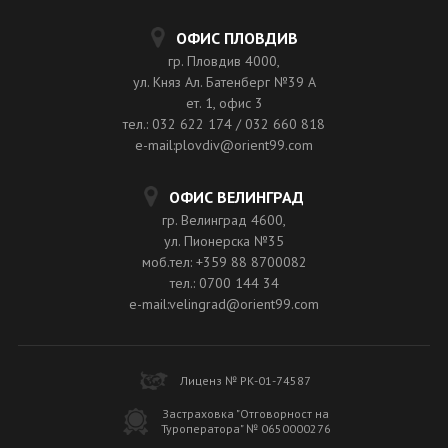
ОФИС ПЛОВДИВ
гр. Пловдив 4000,
ул. Княз Ал. Батенберг №39 A
ет. 1, офис 3
тел.: 032 622 174 / 032 660 818
e-mail:plovdiv@orient99.com
ОФИС ВЕЛИНГРАД
гр. Велинград 4600,
ул. Пионерска №35
моб.тел: +359 88 8700082
тел.: 0700 144 34
e-mail:velingrad@orient99.com
Лиценз № РК-01-74587
Застраховка "Отговорност на
Туроператора" № 0650000276