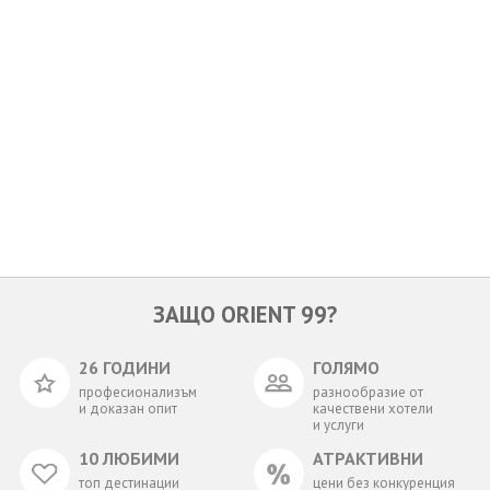
ОЩЕ
ЗА НАС
КОНТАКТИ
ФИРМЕНИ ДОКУМЕНТИ
0700 144 34
Запитване
ПОСЛЕДВАЙТЕ НИ
ЗАЩО ORIENT 99?
26 ГОДИНИ
ГОЛЯМО
професионализъм
разнообразие от
и доказан опит
качествени хотели
и услуги
10 ЛЮБИМИ
АТРАКТИВНИ
топ дестинации
цени без конкуренция