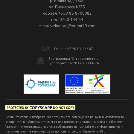
гр. Велинград 4600,
ул. Пионерска №35
моб.тел: +359 88 8700082
тел.: 0700 144 34
e-mail:velingrad@orient99.com
Лиценз № РК-01-74587
Застраховка "Отговорност на
Туроператора" № 0650000276
Всички текстове и изображения в този сайт са под закрила на ЗАПСП.Използването,
копирането и публикуването на част или цялото съдържание на сайта е забранено.
Уважаеми клиенти, информацията публикувана на този сайт е с информационна и
рекламна цел и е възможно да са допуснати грешки. Съгласно чл.80 от