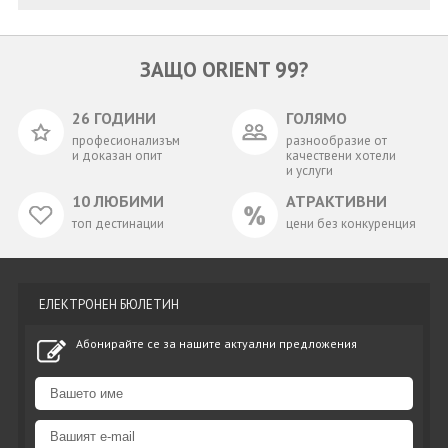
ЗАЩО ORIENT 99?
26 ГОДИНИ
ГОЛЯМО
професионализъм
разнообразие от
и доказан опит
качествени хотели
и услуги
10 ЛЮБИМИ
АТРАКТИВНИ
топ дестинации
цени без конкуренция
ЕЛЕКТРОНЕН БЮЛЕТИН
Абонирайте се за нашите актуални предложения