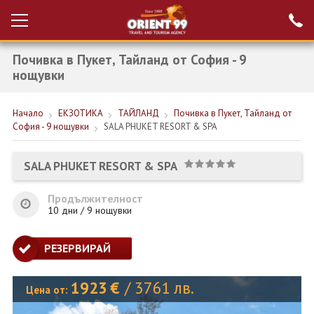
Почивка в Пукет, Тайланд от София - 9
Проверка на
Вход за агенти
резервация
нощувки
РАННИ ЗАПИСВАНИЯ ТУРЦИЯ
Начало
ЕКЗОТИКА
ТАЙЛАНД
Почивка в Пукет, Тайланд от
София - 9 нощувки
SALA PHUKET RESORT & SPA
НОВА ГОДИНА ТУРЦИЯ
НОВА ГОДИНА
SALA PHUKET RESORT & SPA
ПОЧИВКИ
Продължителност
10 дни / 9 нощувки
КРУИЗИ
ЕКЗОТИКА
РЕЗЕРВИРАЙ
ЕКСКУРЗИИ
1923
€
/
3761
лв.
Цена от: